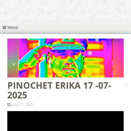
❅
❅
❅
❅
❅
❅
Menú
❅
❅
❅
❅
❅
❅
❅
❅
❅
❅
PINOCHET ERIKA 17 -07-
❅
2025
❅
❅
julio 17, 2025