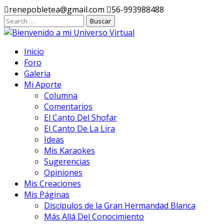
Ir
renepobletea@gmail.com
56-993988488
al
contenido
Inicio
Foro
Galeria
Mi Aporte
Columna
Comentarios
El Canto Del Shofar
El Canto De La Lira
Ideas
Mis Karaokes
Sugerencias
Opiniones
Mis Creaciones
Mis Páginas
Discípulos de la Gran Hermandad Blanca
Más Allá Del Conocimiento