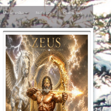
❅
Multimedia
Noticias
Quien Soy
Audios
Documentales y
Reportajes
Documentos
Noticias
Internacionales
Videos
Noticias Nacionales
❅
❅