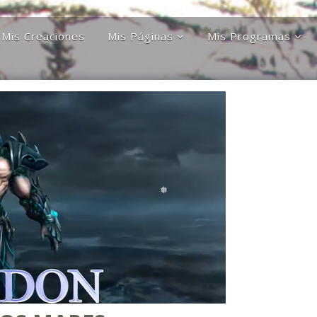
❅
❅
Mis Creaciones
Mis Páginas
Mis Programas
Discípulos de la Gran
Astronomía Austral
Hermandad Blanca
Charla Austral
Más Allá Del
Conocimiento
far
Más Allá del
conocimiento
Orgulloso De Ser
ra
Chileno
Orgulloso de ser
Magallanico
Patagonia Rebelde
Propiedades Poblete
Yo Quiero Que Mi
Mamá Sea Eterna