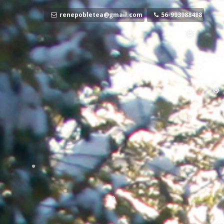
❅
Ir
al
renepobletea@gmail.com
56-993988488
contenido
❅
❅
❅
❅
❅
❅