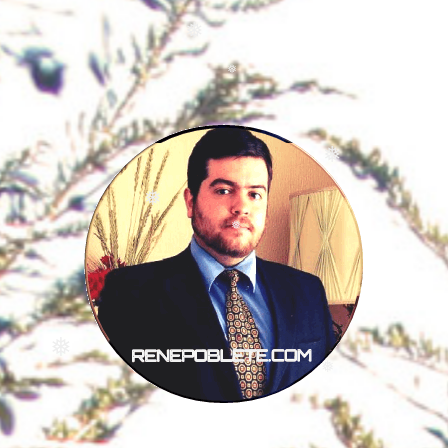
❅
❅
❅
❅
❅
❅