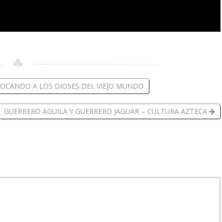
OCANDO A LOS DIOSES DEL VIEJO MUNDO
GUERRERO AGUILA Y GUERRERO JAGUAR – CULTURA AZTECA