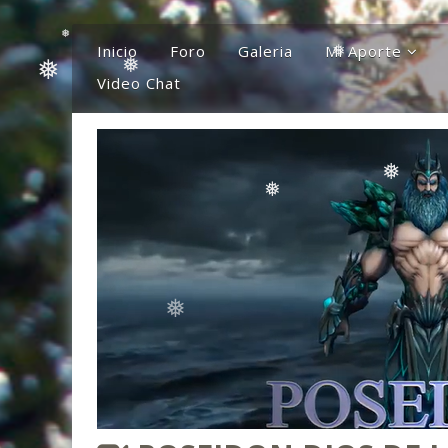
❅
Inicio
Foro
Galeria
Mi Aporte
Video Chat
Columna
Comentarios
❅
El Canto Del Sho
❅
El Canto De La Li
❅
❅
Ideas
Mis Karaokes
❅
❅
Sugerencias
Opiniones