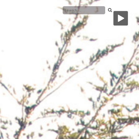
❅
❅
❅
❅