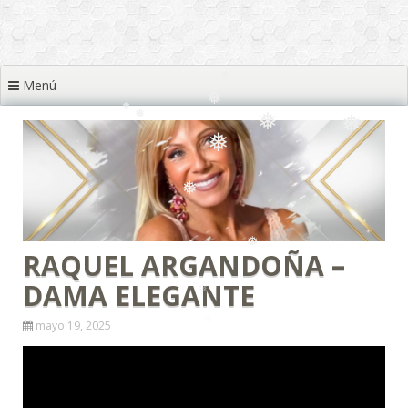
❅
❅
❅
Menú
❅
❅
❅
❅
❅
❅
❅
❅
❅
❅
RAQUEL ARGANDOÑA –
DAMA ELEGANTE
❅
mayo 19, 2025