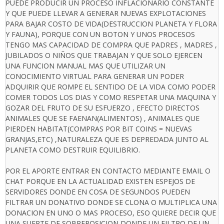
PUEDE PRODUCIR UN PROCESO INFLACIONARIO CONSTANTE
Y QUE PUEDE LLEVAR A GENERAR NUEVAS EXPLOTACIONES
PARA BAJAR COSTO DE VIDA(DESTRUCCION PLANETA Y FLORA
Y FAUNA), PORQUE CON UN BOTON Y UNOS PROCESOS
TENGO MAS CAPACIDAD DE COMPRA QUE PADRES , MADRES ,
JUBILADOS O NIÑOS QUE TRABAJAN Y QUE SOLO EJERCEN
UNA FUNCION MANUAL MAS QUE UTILIZAR UN
CONOCIMIENTO VIRTUAL PARA GENERAR UN PODER
ADQUIRIR QUE ROMPE EL SENTIDO DE LA VIDA COMO PODER
COMER TODOS LOS DIAS Y COMO RESPETAR UNA MAQUINA Y
GOZAR DEL FRUTO DE SU ESFUERZO , EFECTO DIRECTOS
ANIMALES QUE SE FAENAN(ALIMENTOS) , ANIMALES QUE
PIERDEN HABITAT(COMPRAS POR BIT COINS = NUEVAS
GRANJAS,ETC) ,NATURALEZA QUE ES DEPREDADA JUNTO AL
PLANETA COMO DESTRUIR EQUILIBRIO.
POR EL APORTE ENTRAR EN CONTACTO MEDIANTE EMAIL O
CHAT PORQUE EN LA ACTUALIDAD EXISTEN ESPEJOS DE
SERVIDORES DONDE EN COSA DE SEGUNDOS PUEDEN
FILTRAR UN DONATIVO DONDE SE CLONA O MULTIPLICA UNA
DONACION EN UNO O MAS PROCESO, ESO QUIERE DECIR QUE
UNA SUERTE DE SOBREPOSICION DONDE UN FILTRO DE UN