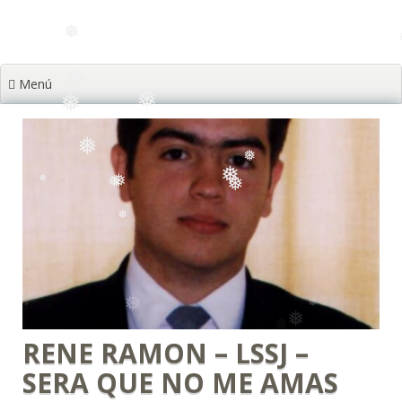
❅
❅
Menú
❅
❅
❅
❅
❅
❅
❅
❅
❅
❅
❅
❅
❅
RENE RAMON – LSSJ –
SERA QUE NO ME AMAS