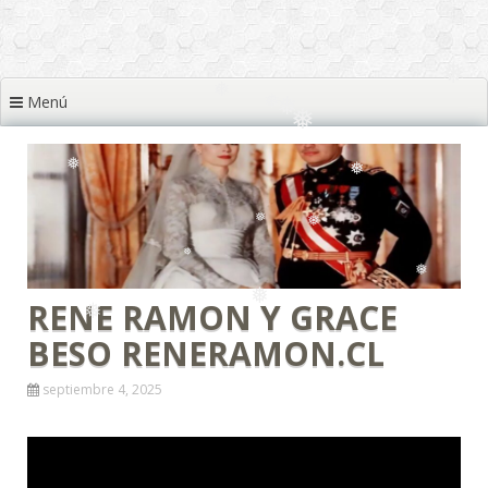
❅
❅
❅
Menú
❅
❅
❅
❅
❅
❅
❅
❅
RENE RAMON Y GRACE
❅
❅
BESO RENERAMON.CL
❅
❅
❅
septiembre 4, 2025