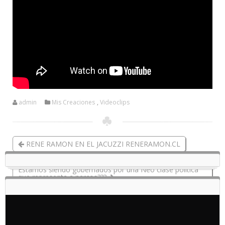
admin
Mis Creaciones
,
Videoclips
RENE RAMON EN EL JACUZZI RENERAMON.CL
Estamos siendo gobernados por una Neo clase política
que representa a narcos???