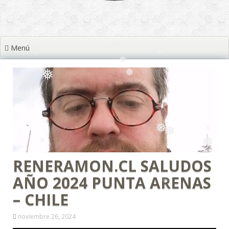
❅
❅
❅
Menú
❅
❅
❅
❅
❅
❅
❅
RENERAMON.CL SALUDOS
AÑO 2024 PUNTA ARENAS
❅
❅
❅
– CHILE
noviembre 26, 2024