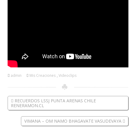
admin
Mis Creaciones
,
Videoclips
RECUERDOS LSSJ PUNTA ARENAS CHILE
RENERAMON.CL
VIMANA – OM NAMO BHAGAVATE VASUDEVAYA