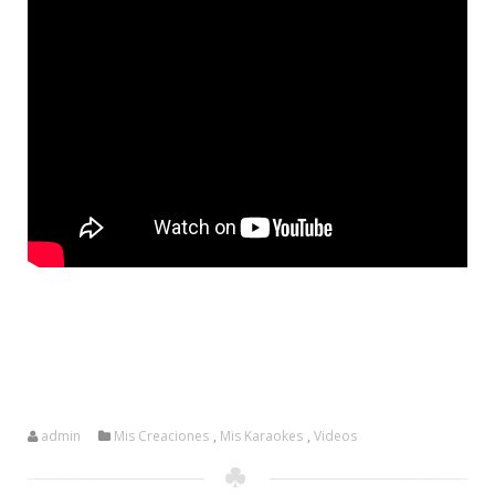
admin
Mis Creaciones
,
Mis Karaokes
,
Videos