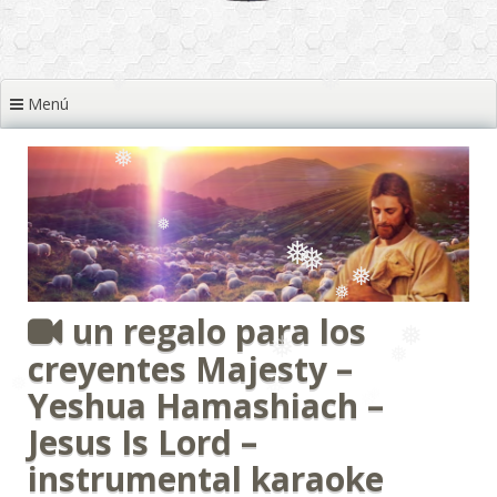
❅
❅
Menú
❅
❅
❅
❅
❅
❅
un regalo para los
❅
creyentes Majesty –
❅
❅
❅
❅
Yeshua Hamashiach –
Jesus Is Lord –
instrumental karaoke