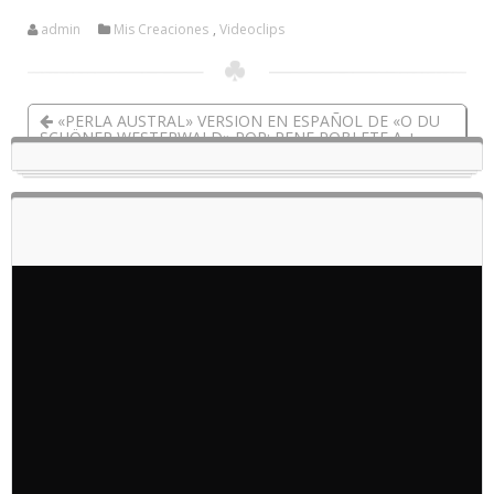
admin
Mis Creaciones
,
Videoclips
«PERLA AUSTRAL» VERSION EN ESPAÑOL DE «O DU
SCHÖNER WESTERWALD» POR: RENE POBLETE A +
INSTRUMENTAL – VERSION EFECTO
SALUDOS DE HITMAN A EL ANTRO.CL – MISTER ANTRO
2025