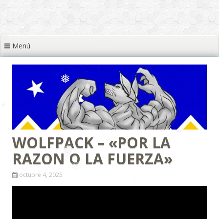
Menú
❅
❅
❅
❅
❅
❅
❅
WOLFPACK – «POR LA
❅
❅
RAZON O LA FUERZA»
octubre 4, 2025