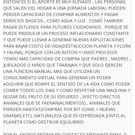
ENTONCES SI EL APORTE ES MUY ELEVADO , LAS PERSONAS
QUE SALEN DEL HOGAR A UNA JORNADA LABORAL PUEDEN
PERDER CAPACIDAD DE COMPRAR ALIMENTOS Y PAGAR
SERVICIOS BASICOS , COMO AGUA Y LUZ . COMO TAMBIEN
PAGAR ESTUDIOS PARA FUTUROS CIUDADANOS . PORQUE SE
PUEDE PRODUCIR UN PROCESO INFLACIONARIO CONSTANTE
Y QUE PUEDE LLEVAR A GENERAR NUEVAS EXPLOTACIONES
PARA BAJAR COSTO DE VIDA(DESTRUCCION PLANETA Y FLORA
Y FAUNA), PORQUE CON UN BOTON Y UNOS PROCESOS
TENGO MAS CAPACIDAD DE COMPRA QUE PADRES , MADRES ,
JUBILADOS O NIÑOS QUE TRABAJAN Y QUE SOLO EJERCEN
UNA FUNCION MANUAL MAS QUE UTILIZAR UN
CONOCIMIENTO VIRTUAL PARA GENERAR UN PODER
ADQUIRIR QUE ROMPE EL SENTIDO DE LA VIDA COMO PODER
COMER TODOS LOS DIAS Y COMO RESPETAR UNA MAQUINA Y
GOZAR DEL FRUTO DE SU ESFUERZO , EFECTO DIRECTOS
ANIMALES QUE SE FAENAN(ALIMENTOS) , ANIMALES QUE
PIERDEN HABITAT(COMPRAS POR BIT COINS = NUEVAS
GRANJAS,ETC) ,NATURALEZA QUE ES DEPREDADA JUNTO AL
PLANETA COMO DESTRUIR EQUILIBRIO.
POR EL APORTE ENTRAR EN CONTACTO MEDIANTE EMAIL O