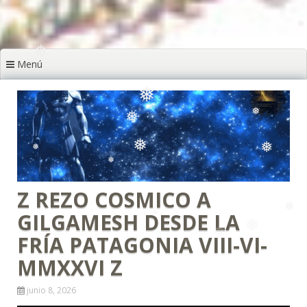
❅
❅
Menú
❅
❅
❅
❅
❅
Z REZO COSMICO A
❅
❅
❅
GILGAMESH DESDE LA
FRÍA PATAGONIA VIII-VI-
❅
MMXXVI Z
junio 8, 2026