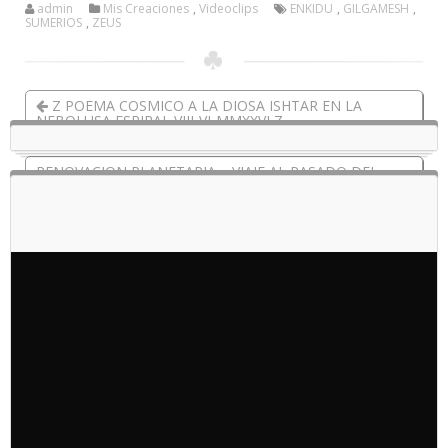
admin
Mis Creaciones
,
Videoclips
ENKIDU
,
GILGAMESH
,
SUMERIOS
,
ZEUS
Z POEMA COSMICO A LA DIOSA ISHTAR EN LA
NEBOLUSA ESPIRAL VIII-VI-MMXXVI Z
RENOVACION PLANETARIA – VIAJE AL PASADO DEL
PLANETA ENTERO? EL FACTOR DE METEORITO EN
ROTACION INVERSA – LA IMPORTANCIA DEL COLOR
BLANCO ZEUSODINZEUS VIII-VI-MMXXVI