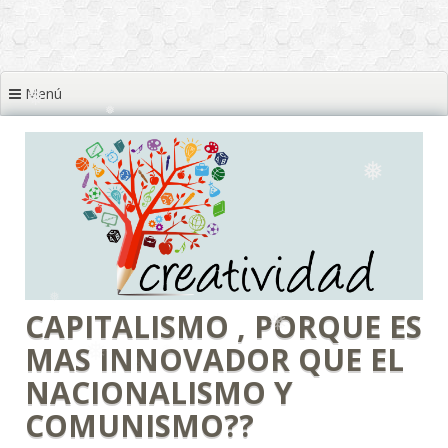
❅
❅
❅
❅
Menú
❅
❅
❅
❅
❅
❅
CAPITALISMO , PORQUE ES
MAS INNOVADOR QUE EL
NACIONALISMO Y
COMUNISMO??