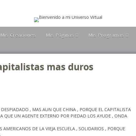
Mis Creaciones
Mis Páginas
Mis Programas
Discípulos de la Gran
Astronomía Austral
Hermandad Blanca
Charla Austral
Más Allá Del
apitalistas mas duros
Conocimiento
far
Más Allá del
conocimiento
Orgulloso De Ser
ra
Chileno
Orgulloso de ser
Magallanico
Patagonia Rebelde
AS DESPIADADO , MAS AUN QUE CHINA , PORQUE EL CAPITALISTA
PERA QUE UN AGENTE EXTERNO POR PIEDAD LOS AYUDE , ONDA
Propiedades Poblete
Yo Quiero Que Mi
 AMERICANOS DE LA VIEJA ESCUELA , SOLIDARIOS , PORQUE
Mamá Sea Eterna
S…