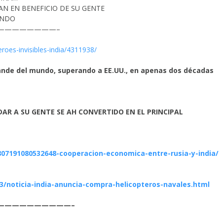
AN EN BENEFICIO DE SU GENTE
UNDO
————————–
eroes-invisibles-india/4311938/
ande del mundo, superando a EE.UU., en apenas dos décadas
DAR A SU GENTE SE AH CONVERTIDO EN EL PRINCIPAL
7191080532648-cooperacion-economica-entre-rusia-y-india/
/noticia-india-anuncia-compra-helicopteros-navales.html
——————————–