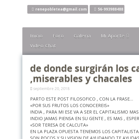
Ir
al
renepobletea@gmail.com
56-993988488
contenido
Inicio
Foro
Galeria
Mi Aporte
Video Chat
Columna
Comentarios
de donde surgirán los c
El Canto Del Sho
,miserables y chacales
El Canto De La Li
Ideas
septiembre 20, 2018
Mis Karaokes
PARTO ESTE POST FILOSOFICO , CON LA FRASE…
«POR SUS FRUTOS LOS CONOCEREIS»
Sugerencias
INDIA , PARA MI ESE VA A SER EL CAPITALISMO M
INDIO JAMAS PIENSA EN SU GENTE , ES MAS , ES
Opiniones
«SOR TERESA DE CALCUTA»
EN LA PLAZA OPUESTA TENEMOS LOS CAPITALISTAS
SON POCOS Y SU VISION DE AYUDANDO TE AYUDA