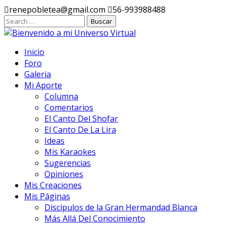
Ir
renepobletea@gmail.com
56-993988488
al
contenido
Inicio
Foro
Galeria
Mi Aporte
Columna
Comentarios
El Canto Del Shofar
El Canto De La Lira
Ideas
Mis Karaokes
Sugerencias
Opiniones
Mis Creaciones
Mis Páginas
Discípulos de la Gran Hermandad Blanca
Más Allá Del Conocimiento