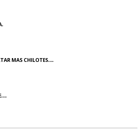
A.
ATAR MAS CHILOTES….
E….