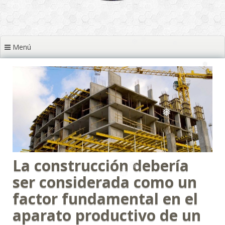
❅
❅
❅
❅
❅
❅
❅
Menú
❅
❅
❅
❅
❅
❅
❅
❅
❅
La construcción debería
❅
ser considerada como un
factor fundamental en el
aparato productivo de un