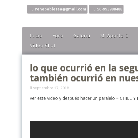
Ir
al
renepobletea@gmail.com
56-993988488
contenido
Inicio
Foro
Galeria
Mi Aporte
Video Chat
Columna
Comentarios
lo que ocurrió en la se
El Canto Del Sho
también ocurrió en nue
El Canto De La Li
Ideas
septiembre 17, 2018
Mis Karaokes
ver este video y después hacer un paralelo = CHILE
Sugerencias
Opiniones