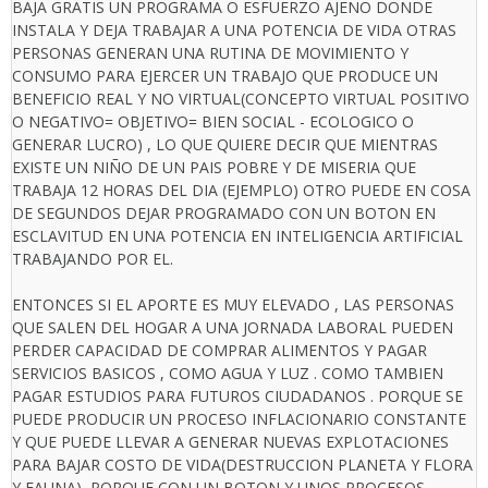
BAJA GRATIS UN PROGRAMA O ESFUERZO AJENO DONDE
INSTALA Y DEJA TRABAJAR A UNA POTENCIA DE VIDA OTRAS
PERSONAS GENERAN UNA RUTINA DE MOVIMIENTO Y
CONSUMO PARA EJERCER UN TRABAJO QUE PRODUCE UN
BENEFICIO REAL Y NO VIRTUAL(CONCEPTO VIRTUAL POSITIVO
O NEGATIVO= OBJETIVO= BIEN SOCIAL - ECOLOGICO O
GENERAR LUCRO) , LO QUE QUIERE DECIR QUE MIENTRAS
EXISTE UN NIÑO DE UN PAIS POBRE Y DE MISERIA QUE
TRABAJA 12 HORAS DEL DIA (EJEMPLO) OTRO PUEDE EN COSA
DE SEGUNDOS DEJAR PROGRAMADO CON UN BOTON EN
ESCLAVITUD EN UNA POTENCIA EN INTELIGENCIA ARTIFICIAL
TRABAJANDO POR EL.
ENTONCES SI EL APORTE ES MUY ELEVADO , LAS PERSONAS
QUE SALEN DEL HOGAR A UNA JORNADA LABORAL PUEDEN
PERDER CAPACIDAD DE COMPRAR ALIMENTOS Y PAGAR
SERVICIOS BASICOS , COMO AGUA Y LUZ . COMO TAMBIEN
PAGAR ESTUDIOS PARA FUTUROS CIUDADANOS . PORQUE SE
PUEDE PRODUCIR UN PROCESO INFLACIONARIO CONSTANTE
Y QUE PUEDE LLEVAR A GENERAR NUEVAS EXPLOTACIONES
PARA BAJAR COSTO DE VIDA(DESTRUCCION PLANETA Y FLORA
Y FAUNA), PORQUE CON UN BOTON Y UNOS PROCESOS