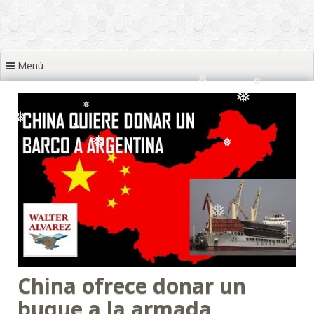
❅
❅
❅
❅
❅
❅
Menú
❅
❅
❅
❅
❅
❅
❅
❅
❅
China ofrece donar un
buque a la armada