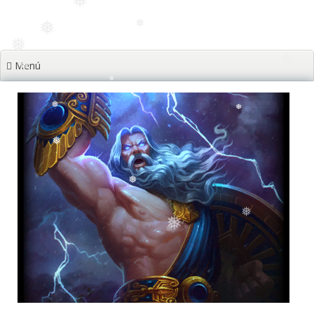
❅
❅
❅
❅
Menú
❅
❅
❅
❅
❅
❅
❅
❅
❅