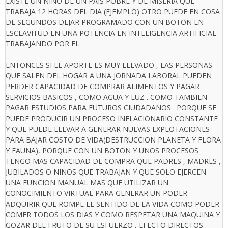
EXISTE UN NIÑO DE UN PAIS POBRE Y DE MISERIA QUE
TRABAJA 12 HORAS DEL DIA (EJEMPLO) OTRO PUEDE EN COSA
DE SEGUNDOS DEJAR PROGRAMADO CON UN BOTON EN
ESCLAVITUD EN UNA POTENCIA EN INTELIGENCIA ARTIFICIAL
TRABAJANDO POR EL.
ENTONCES SI EL APORTE ES MUY ELEVADO , LAS PERSONAS
QUE SALEN DEL HOGAR A UNA JORNADA LABORAL PUEDEN
PERDER CAPACIDAD DE COMPRAR ALIMENTOS Y PAGAR
SERVICIOS BASICOS , COMO AGUA Y LUZ . COMO TAMBIEN
PAGAR ESTUDIOS PARA FUTUROS CIUDADANOS . PORQUE SE
PUEDE PRODUCIR UN PROCESO INFLACIONARIO CONSTANTE
Y QUE PUEDE LLEVAR A GENERAR NUEVAS EXPLOTACIONES
PARA BAJAR COSTO DE VIDA(DESTRUCCION PLANETA Y FLORA
Y FAUNA), PORQUE CON UN BOTON Y UNOS PROCESOS
TENGO MAS CAPACIDAD DE COMPRA QUE PADRES , MADRES ,
JUBILADOS O NIÑOS QUE TRABAJAN Y QUE SOLO EJERCEN
UNA FUNCION MANUAL MAS QUE UTILIZAR UN
CONOCIMIENTO VIRTUAL PARA GENERAR UN PODER
ADQUIRIR QUE ROMPE EL SENTIDO DE LA VIDA COMO PODER
COMER TODOS LOS DIAS Y COMO RESPETAR UNA MAQUINA Y
GOZAR DEL FRUTO DE SU ESFUERZO , EFECTO DIRECTOS