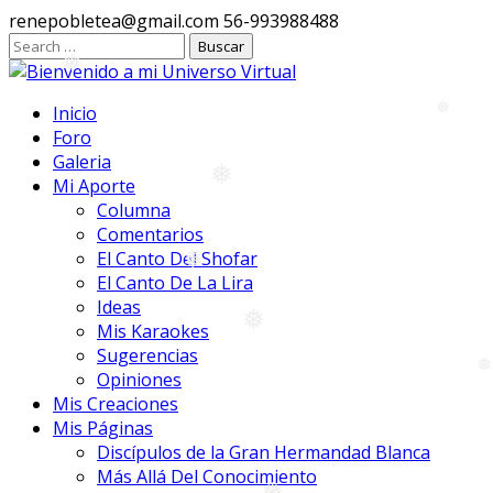
❅
Ir
renepobletea@gmail.com
56-993988488
al
contenido
❅
Inicio
Foro
Galeria
❅
Mi Aporte
Columna
❅
Comentarios
El Canto Del Shofar
El Canto De La Lira
Ideas
❅
Mis Karaokes
Sugerencias
❅
Opiniones
Mis Creaciones
Mis Páginas
❅
Discípulos de la Gran Hermandad Blanca
Más Allá Del Conocimiento