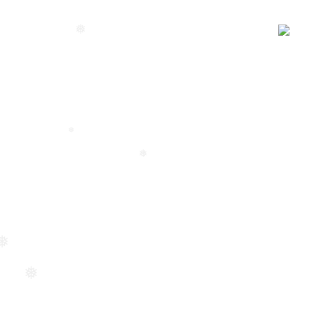
❅
❅
❅
❅