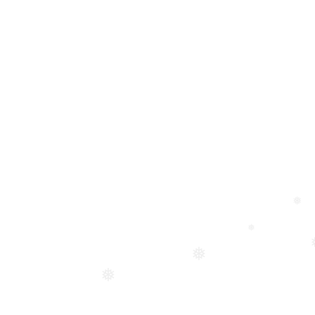
❅
❅
❅
❅
❅