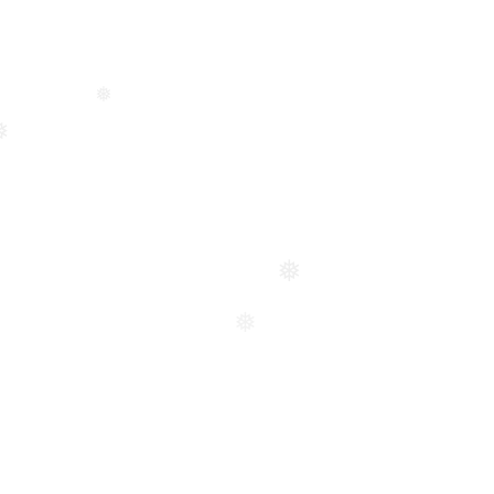
❅
❅
❅