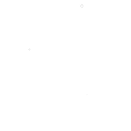
❅
❅
❅