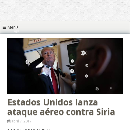
❅
❅
❅
❅
Menú
❅
❅
❅
❅
❅
❅
❅
❅
❅
Estados Unidos lanza
❅
ataque aéreo contra Siria
abril 7, 2017