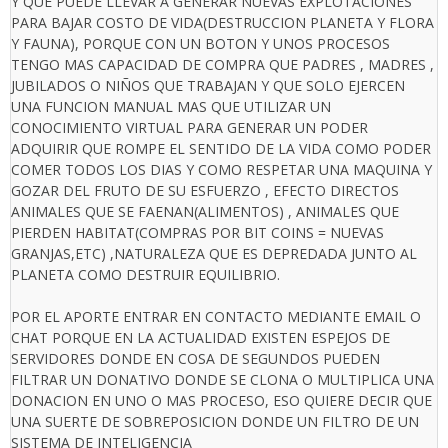
Y QUE PUEDE LLEVAR A GENERAR NUEVAS EXPLOTACIONES
PARA BAJAR COSTO DE VIDA(DESTRUCCION PLANETA Y FLORA
Y FAUNA), PORQUE CON UN BOTON Y UNOS PROCESOS
TENGO MAS CAPACIDAD DE COMPRA QUE PADRES , MADRES ,
JUBILADOS O NIÑOS QUE TRABAJAN Y QUE SOLO EJERCEN
UNA FUNCION MANUAL MAS QUE UTILIZAR UN
CONOCIMIENTO VIRTUAL PARA GENERAR UN PODER
ADQUIRIR QUE ROMPE EL SENTIDO DE LA VIDA COMO PODER
COMER TODOS LOS DIAS Y COMO RESPETAR UNA MAQUINA Y
GOZAR DEL FRUTO DE SU ESFUERZO , EFECTO DIRECTOS
ANIMALES QUE SE FAENAN(ALIMENTOS) , ANIMALES QUE
PIERDEN HABITAT(COMPRAS POR BIT COINS = NUEVAS
GRANJAS,ETC) ,NATURALEZA QUE ES DEPREDADA JUNTO AL
PLANETA COMO DESTRUIR EQUILIBRIO.
POR EL APORTE ENTRAR EN CONTACTO MEDIANTE EMAIL O
CHAT PORQUE EN LA ACTUALIDAD EXISTEN ESPEJOS DE
SERVIDORES DONDE EN COSA DE SEGUNDOS PUEDEN
FILTRAR UN DONATIVO DONDE SE CLONA O MULTIPLICA UNA
DONACION EN UNO O MAS PROCESO, ESO QUIERE DECIR QUE
UNA SUERTE DE SOBREPOSICION DONDE UN FILTRO DE UN
SISTEMA DE INTELIGENCIA