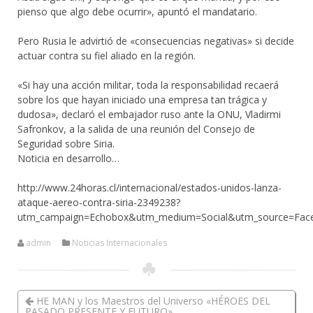
pienso que algo debe ocurrir», apuntó el mandatario.
Pero Rusia le advirtió de «consecuencias negativas» si decide
actuar contra su fiel aliado en la región.
«Si hay una acción militar, toda la responsabilidad recaerá
sobre los que hayan iniciado una empresa tan trágica y
dudosa», declaró el embajador ruso ante la ONU, Vladirmi
Safronkov, a la salida de una reunión del Consejo de
Seguridad sobre Siria.
Noticia en desarrollo…
http://www.24horas.cl/internacional/estados-unidos-lanza-
ataque-aereo-contra-siria-2349238?
utm_campaign=Echobox&utm_medium=Social&utm_source=Face
admin
Noticias Internacionales
HE MAN y los Maestros del Universo «HÉROES DEL
PASADO PRESENTE Y FUTURO»