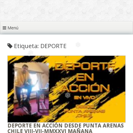
❅
❅
❅
Menú
❅
❅
❅
Etiqueta: DEPORTE
❅
❅
❅
❅
❅
DEPORTE EN ACCIÓN DESDE PUNTA ARENAS
CHILE VIII-VII-MMXXVI MAÑANA