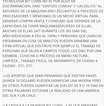
TECNOLOGIA BIT COINS NO ES POR ALGO DE
DISCRIMINACION, SINO "SENTIDO COMUN" Y "UN DELITO" AL
ESFUERZO DE LA MAQUINA (NEO ESCLAVITUD A PROCESOS DE
PROCESADORES Y MEMORIAS) ES UN MEDIO VIRTUAL PARA
GENERAR COMPRA VENTA Y CONSUMO QUE DEPENDE DE LA
CAPACIDAD DE TENER MAQUINAS(ESFUERZO DE ELLAS ,
MUCHAS DE ELLAS 24/7 DURANTE LOS 365 DIAS DEL
AÑO=DEDICADAS A ESO AL 100%) Y PERSONAS QUE USAN UN
PROGRAMA EN COSA DE MINUTOS PUEDEN GENERAR UNA
CIFRA VIRTUAL QUE DESTRUYE POR EJEMPLO EL TRABAJO DE
PERSONAS QUE SALEN A CAMPOS TODOS LOS DIAS POR UNA
SIEMBRA , COSECHA O PROCESO DE MANO FACTURA ,
LIMPIEZA , TRABAJO FISICO, DE MOVIMIENTO DE CIUDAD A
CIUDAD , ETC, ETC.
-LOS APORTES QUE SEAN PENSANDO QUE EXISTEN PAISES
DONDE 10 DOLARES PUEDEN SIGNIFICAR UNA MISERIA PERO
EN OTROS PUEDEN SIGNIFICAR UN SUELDO DE 9 O 10 DIAS EN
OTRAS PALABRAS ESTUDIAR LA REALIDAD DE UNA AMERICA
DEL SUR Y UN CHILE.
-LA CRITICA A LA MONEDA BIT COINS....= ES QUE MIENTRAS