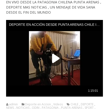
EN VIVO DESDE LA PATAGONIA CHILENA PUNTA ARENAS ,
DEPORTE MAS NOTICIAS , UN MENSAJE DE VIDA SANA
DESDE EL FIN DEL MUNDO
admin
Deporte en Accion
,
Videos
CHILE
,
DEPORTE
,
NEWS
,
NOTICIAS
,
ODIN
,
PATAGONIA
,
PUNTA ARENAS
,
SPORT
,