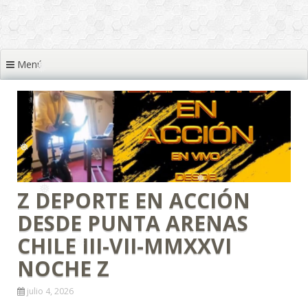
❅
❅
❅
❅
❅
Menú
❅
❅
❅
❅
❅
❅
❅
Z DEPORTE EN ACCIÓN
❅
DESDE PUNTA ARENAS
CHILE III-VII-MMXXVI
❅
NOCHE Z
julio 4, 2026