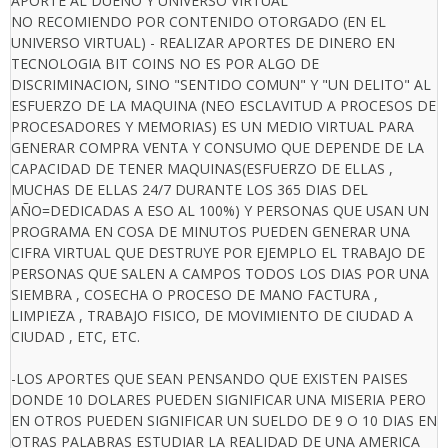
APORTE AL DUEÑO Y UNIVERSO VIRTUAL
NO RECOMIENDO POR CONTENIDO OTORGADO (EN EL
UNIVERSO VIRTUAL) - REALIZAR APORTES DE DINERO EN
TECNOLOGIA BIT COINS NO ES POR ALGO DE
DISCRIMINACION, SINO "SENTIDO COMUN" Y "UN DELITO" AL
ESFUERZO DE LA MAQUINA (NEO ESCLAVITUD A PROCESOS DE
PROCESADORES Y MEMORIAS) ES UN MEDIO VIRTUAL PARA
GENERAR COMPRA VENTA Y CONSUMO QUE DEPENDE DE LA
CAPACIDAD DE TENER MAQUINAS(ESFUERZO DE ELLAS ,
MUCHAS DE ELLAS 24/7 DURANTE LOS 365 DIAS DEL
AÑO=DEDICADAS A ESO AL 100%) Y PERSONAS QUE USAN UN
PROGRAMA EN COSA DE MINUTOS PUEDEN GENERAR UNA
CIFRA VIRTUAL QUE DESTRUYE POR EJEMPLO EL TRABAJO DE
PERSONAS QUE SALEN A CAMPOS TODOS LOS DIAS POR UNA
SIEMBRA , COSECHA O PROCESO DE MANO FACTURA ,
LIMPIEZA , TRABAJO FISICO, DE MOVIMIENTO DE CIUDAD A
CIUDAD , ETC, ETC.
-LOS APORTES QUE SEAN PENSANDO QUE EXISTEN PAISES
DONDE 10 DOLARES PUEDEN SIGNIFICAR UNA MISERIA PERO
EN OTROS PUEDEN SIGNIFICAR UN SUELDO DE 9 O 10 DIAS EN
OTRAS PALABRAS ESTUDIAR LA REALIDAD DE UNA AMERICA