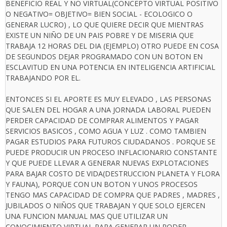
BENEFICIO REAL Y NO VIRTUAL(CONCEPTO VIRTUAL POSITIVO
O NEGATIVO= OBJETIVO= BIEN SOCIAL - ECOLOGICO O
GENERAR LUCRO) , LO QUE QUIERE DECIR QUE MIENTRAS
EXISTE UN NIÑO DE UN PAIS POBRE Y DE MISERIA QUE
TRABAJA 12 HORAS DEL DIA (EJEMPLO) OTRO PUEDE EN COSA
DE SEGUNDOS DEJAR PROGRAMADO CON UN BOTON EN
ESCLAVITUD EN UNA POTENCIA EN INTELIGENCIA ARTIFICIAL
TRABAJANDO POR EL.
ENTONCES SI EL APORTE ES MUY ELEVADO , LAS PERSONAS
QUE SALEN DEL HOGAR A UNA JORNADA LABORAL PUEDEN
PERDER CAPACIDAD DE COMPRAR ALIMENTOS Y PAGAR
SERVICIOS BASICOS , COMO AGUA Y LUZ . COMO TAMBIEN
PAGAR ESTUDIOS PARA FUTUROS CIUDADANOS . PORQUE SE
PUEDE PRODUCIR UN PROCESO INFLACIONARIO CONSTANTE
Y QUE PUEDE LLEVAR A GENERAR NUEVAS EXPLOTACIONES
PARA BAJAR COSTO DE VIDA(DESTRUCCION PLANETA Y FLORA
Y FAUNA), PORQUE CON UN BOTON Y UNOS PROCESOS
TENGO MAS CAPACIDAD DE COMPRA QUE PADRES , MADRES ,
JUBILADOS O NIÑOS QUE TRABAJAN Y QUE SOLO EJERCEN
UNA FUNCION MANUAL MAS QUE UTILIZAR UN
CONOCIMIENTO VIRTUAL PARA GENERAR UN PODER