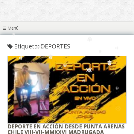
❅
❅
Menú
Etiqueta: DEPORTES
❅
❅
❅
❅
❅
❅
❅
❅
❅
❅
❅
DEPORTE EN ACCIÓN DESDE PUNTA ARENAS
CHILE VIII-VII-MMXXVI MADRUGADA