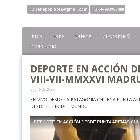
Ir
al
renepobletea@gmail.com
56-993988488
contenido
Inicio
Foro
Galeria
Mi Aporte
Video Chat
Columna
Comentarios
DEPORTE EN ACCIÓN D
El Canto Del Sho
VIII-VII-MMXXVI MAD
El Canto De La Li
Ideas
julio 8, 2026
Mis Karaokes
EN VIVO DESDE LA PATAGONIA CHILENA PUNTA ARE
DESDE EL FIN DEL MUNDO
Sugerencias
Opiniones