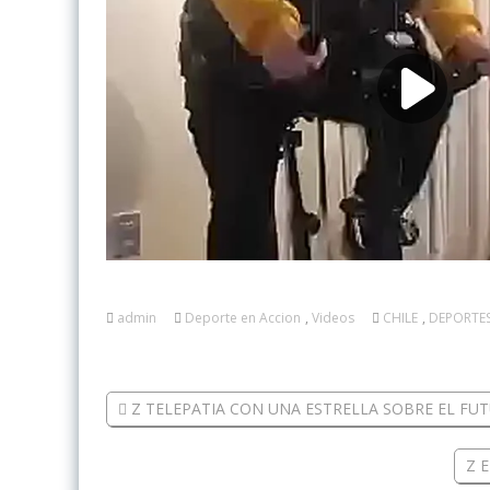
admin
Deporte en Accion
,
Videos
CHILE
,
DEPORTE
Z TELEPATIA CON UNA ESTRELLA SOBRE EL FUTU
Z 