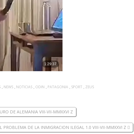
S
,
NEWS
,
NOTICIAS
,
ODIN
,
PATAGONIA
,
SPORT
,
ZEUS
RO DE ALEMANIA VIII-VII-MMXXVI Z
EL PROBLEMA DE LA INMIGRACION ILEGAL 1.0 VIII-VII-MMXXVI Z