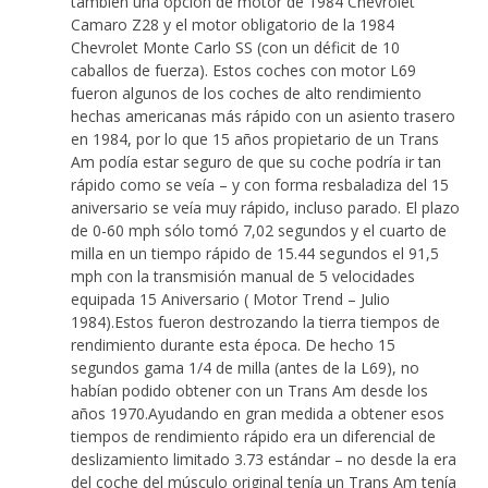
también una opción de motor de 1984 Chevrolet
Camaro Z28 y el motor obligatorio de la 1984
Chevrolet Monte Carlo SS (con un déficit de 10
caballos de fuerza). Estos coches con motor L69
fueron algunos de los coches de alto rendimiento
hechas americanas más rápido con un asiento trasero
en 1984, por lo que 15 años propietario de un Trans
Am podía estar seguro de que su coche podría ir tan
rápido como se veía – y con forma resbaladiza del 15
aniversario se veía muy rápido, incluso parado. El plazo
de 0-60 mph sólo tomó 7,02 segundos y el cuarto de
milla en un tiempo rápido de 15.44 segundos el 91,5
mph con la transmisión manual de 5 velocidades
equipada 15 Aniversario ( Motor Trend – Julio
1984).Estos fueron destrozando la tierra tiempos de
rendimiento durante esta época. De hecho 15
segundos gama 1/4 de milla (antes de la L69), no
habían podido obtener con un Trans Am desde los
años 1970.Ayudando en gran medida a obtener esos
tiempos de rendimiento rápido era un diferencial de
deslizamiento limitado 3.73 estándar – no desde la era
del coche del músculo original tenía un Trans Am tenía