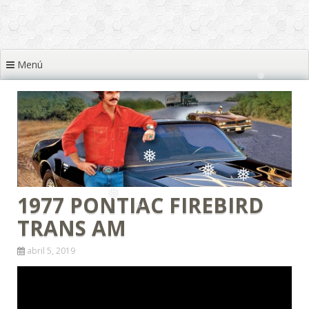
❅
❅
❅
❅
Menú
❅
❅
❅
❅
❅
❅
1977 PONTIAC FIREBIRD
TRANS AM
❅
❅
❅
abril 5, 2019