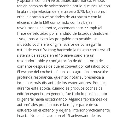
y opcional con un 4 velocidades automática. Ambos
tenían cambios de sobremarcha por lo que incluso con
la ultra baja relación de eje trasero 3.73, bajas rpms
eran la norma a velocidades de autopista.Y con la
eficiencia de la L69 combinado con las bajas
revoluciones del motor, accionamiento 55 mph (el
límite de velocidad por mandato de Estados Unidos en
1984), hasta 27 millas por galón era posible. Un
músculo coche era original suerte de conseguir la
mitad de esa cifra mpg haciendo la misma carretera. El
sistema de escape en el 15 aniversario era un
resonador doble y configuración de doble toma de
corriente después de que el convertidor catalítico solo.
El escape del coche tenía un tono agradable muscular
profunda resonancia, que hizo notar su presencia a
incluso el más distante de los espectadores. Pontiac
durante esta época, cuando se produce coches de
edición especial, en general, fue todo lo posible – por
lo general había escatimando. Algunos fabricantes de
automóviles podrían pasar la mayor parte de su
esfuerzo en el exterior y dejar el interior prácticamente
intacta. No es el caso con el 15 aniversario de los