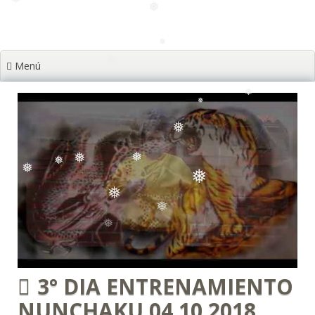
❅
❅
❅
Menú
❅
❅
❅
❅
❅
❅
❅
❅
❅
❅
❅
❅
3° DIA ENTRENAMIENTO
NUNCHAKU 04 10 2018