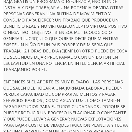
BAJA GRATIS UN PROGRAMA O ESFUERZO AJENO DONDE
INSTALA Y DEJA TRABAJAR A UNA POTENCIA DE VIDA OTRAS
PERSONAS GENERAN UNA RUTINA DE MOVIMIENTO Y
CONSUMO PARA EJERCER UN TRABAJO QUE PRODUCE UN
BENEFICIO REAL Y NO VIRTUAL(CONCEPTO VIRTUAL POSITIVO
O NEGATIVO= OBJETIVO= BIEN SOCIAL - ECOLOGICO O
GENERAR LUCRO) , LO QUE QUIERE DECIR QUE MIENTRAS
EXISTE UN NIÑO DE UN PAIS POBRE Y DE MISERIA QUE
TRABAJA 12 HORAS DEL DIA (EJEMPLO) OTRO PUEDE EN COSA
DE SEGUNDOS DEJAR PROGRAMADO CON UN BOTON EN
ESCLAVITUD EN UNA POTENCIA EN INTELIGENCIA ARTIFICIAL
TRABAJANDO POR EL.
ENTONCES SI EL APORTE ES MUY ELEVADO , LAS PERSONAS
QUE SALEN DEL HOGAR A UNA JORNADA LABORAL PUEDEN
PERDER CAPACIDAD DE COMPRAR ALIMENTOS Y PAGAR
SERVICIOS BASICOS , COMO AGUA Y LUZ . COMO TAMBIEN
PAGAR ESTUDIOS PARA FUTUROS CIUDADANOS . PORQUE SE
PUEDE PRODUCIR UN PROCESO INFLACIONARIO CONSTANTE
Y QUE PUEDE LLEVAR A GENERAR NUEVAS EXPLOTACIONES
PARA BAJAR COSTO DE VIDA(DESTRUCCION PLANETA Y FLORA
Y FAUNA), PORQUE CON UN BOTON Y UNOS PROCESOS