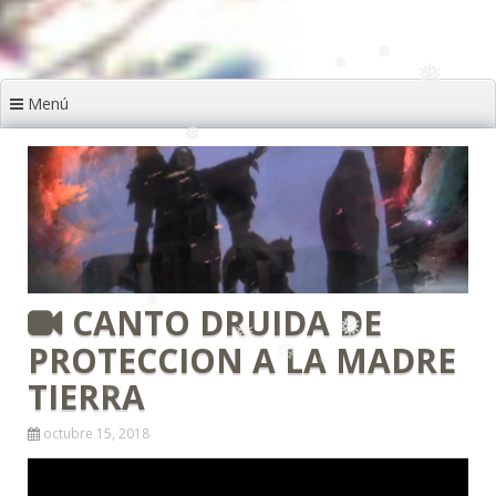
❅
❅
Menú
❅
❅
❅
❅
❅
CANTO DRUIDA DE
PROTECCION A LA MADRE
TIERRA
❅
octubre 15, 2018