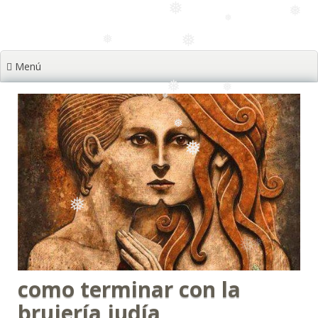
❅
❅
Menú
❅
❅
❅
❅
❅
❅
❅
❅
❅
como terminar con la
brujería judía