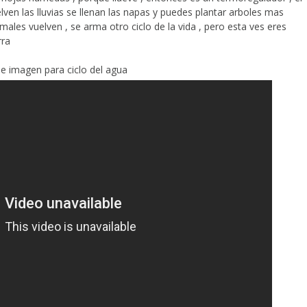
lven las lluvias se llenan las napas y puedes plantar arboles mas
imales vuelven , se arma otro ciclo de la vida , pero esta ves eres
rra