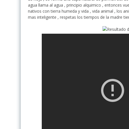
agua llama al agua , principio alquimico , entonces vue
nativos con tierra humeda y vida , vida animal , los an
mas inteligente , respetas los tiempos de la madre tie