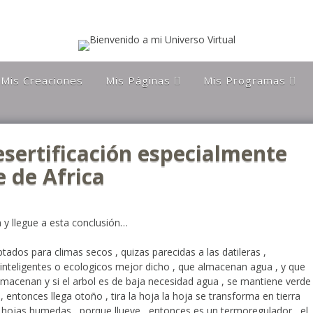
Mis Creaciones
Mis Páginas
Mis Programas
Discípulos de la Gran
Astronomía Austral
Hermandad Blanca
Charla Austral
Más Allá Del
sertificación especialmente
Conocimiento
far
Más Allá del
conocimiento
e de Africa
Orgulloso De Ser
ra
Chileno
Orgulloso de ser
Magallanico
 y llegue a esta conclusión…
Patagonia Rebelde
ados para climas secos , quizas parecidas a las datileras ,
inteligentes o ecologicos mejor dicho , que almacenan agua , y que
Propiedades Poblete
lmacenan y si el arbol es de baja necesidad agua , se mantiene verde
Yo Quiero Que Mi
 entonces llega otoño , tira la hoja la hoja se transforma en tierra
Mamá Sea Eterna
 hojas humedas , porque llueve , entonces es un termoregulador , el