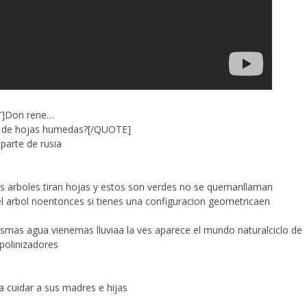
″]Don rene…
st de hojas humedas?[/QUOTE]
parte de rusia
os arboles tiran hojas y estos son verdes no se quemanllaman
el arbol noentonces si tienes una configuracion geometricaen
asmas agua vienemas lluviaa la ves aparece el mundo naturalciclo de
polinizadores
a cuidar a sus madres e hijas