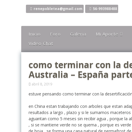
Ir
al
renepobletea@gmail.com
56-993988488
contenido
Inicio
Foro
Galeria
Mi Aporte
Video Chat
Columna
Comentarios
como terminar con la de
El Canto Del Sho
Australia – España part
El Canto De La Li
Ideas
abril 8, 2019
Mis Karaokes
estuve pensando como terminar con la desertificación
Sugerencias
en China estan trabajando con arboles que estan adapt
resultados a largo , plazo y si le sumamos maceteros 
Opiniones
aguantan como 5 meses sin recibir agua , porque la a
, si se mantiene verde no se quema , porque es verde ,
de hoja , se forma una capa natural de permafrost de