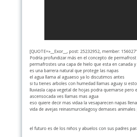
[QUOTE=»__Exor__, post: 25232952, member: 156027
Podría profundizar más en el concepto de permafro
permafrostes una capa de hielo que esta en canada y 
es una barrera natural que protege las napas
el agua llama al aguaeso ya lo discutimos antes
si tu tienes arboles con humedad llamas aguay si est
lluviasla capa vegetal de hojas podra quemarse pero 
ascensocada ves llamas mas agua
eso quiere decir mas vidaa la vesaparecen napas llen
vida de avejas reinasmurcielagosy demases animales 
el futuro es de los niños y abuelos con sus padres par