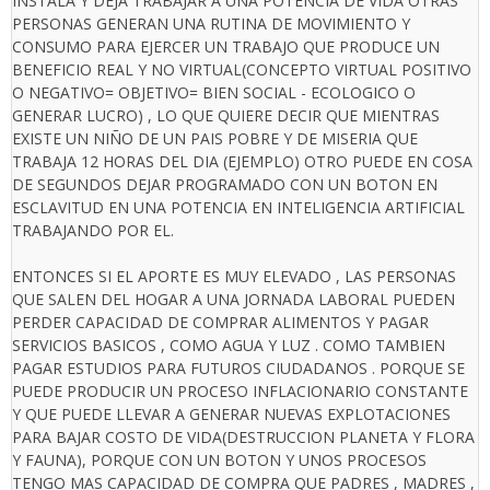
INSTALA Y DEJA TRABAJAR A UNA POTENCIA DE VIDA OTRAS
PERSONAS GENERAN UNA RUTINA DE MOVIMIENTO Y
CONSUMO PARA EJERCER UN TRABAJO QUE PRODUCE UN
BENEFICIO REAL Y NO VIRTUAL(CONCEPTO VIRTUAL POSITIVO
O NEGATIVO= OBJETIVO= BIEN SOCIAL - ECOLOGICO O
GENERAR LUCRO) , LO QUE QUIERE DECIR QUE MIENTRAS
EXISTE UN NIÑO DE UN PAIS POBRE Y DE MISERIA QUE
TRABAJA 12 HORAS DEL DIA (EJEMPLO) OTRO PUEDE EN COSA
DE SEGUNDOS DEJAR PROGRAMADO CON UN BOTON EN
ESCLAVITUD EN UNA POTENCIA EN INTELIGENCIA ARTIFICIAL
TRABAJANDO POR EL.
ENTONCES SI EL APORTE ES MUY ELEVADO , LAS PERSONAS
QUE SALEN DEL HOGAR A UNA JORNADA LABORAL PUEDEN
PERDER CAPACIDAD DE COMPRAR ALIMENTOS Y PAGAR
SERVICIOS BASICOS , COMO AGUA Y LUZ . COMO TAMBIEN
PAGAR ESTUDIOS PARA FUTUROS CIUDADANOS . PORQUE SE
PUEDE PRODUCIR UN PROCESO INFLACIONARIO CONSTANTE
Y QUE PUEDE LLEVAR A GENERAR NUEVAS EXPLOTACIONES
PARA BAJAR COSTO DE VIDA(DESTRUCCION PLANETA Y FLORA
Y FAUNA), PORQUE CON UN BOTON Y UNOS PROCESOS
TENGO MAS CAPACIDAD DE COMPRA QUE PADRES , MADRES ,