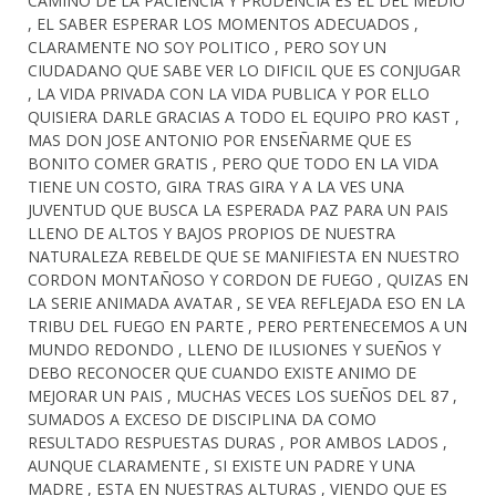
CAMINO DE LA PACIENCIA Y PRUDENCIA ES EL DEL MEDIO
, EL SABER ESPERAR LOS MOMENTOS ADECUADOS ,
CLARAMENTE NO SOY POLITICO , PERO SOY UN
CIUDADANO QUE SABE VER LO DIFICIL QUE ES CONJUGAR
, LA VIDA PRIVADA CON LA VIDA PUBLICA Y POR ELLO
QUISIERA DARLE GRACIAS A TODO EL EQUIPO PRO KAST ,
MAS DON JOSE ANTONIO POR ENSEÑARME QUE ES
BONITO COMER GRATIS , PERO QUE TODO EN LA VIDA
TIENE UN COSTO, GIRA TRAS GIRA Y A LA VES UNA
JUVENTUD QUE BUSCA LA ESPERADA PAZ PARA UN PAIS
LLENO DE ALTOS Y BAJOS PROPIOS DE NUESTRA
NATURALEZA REBELDE QUE SE MANIFIESTA EN NUESTRO
CORDON MONTAÑOSO Y CORDON DE FUEGO , QUIZAS EN
LA SERIE ANIMADA AVATAR , SE VEA REFLEJADA ESO EN LA
TRIBU DEL FUEGO EN PARTE , PERO PERTENECEMOS A UN
MUNDO REDONDO , LLENO DE ILUSIONES Y SUEÑOS Y
DEBO RECONOCER QUE CUANDO EXISTE ANIMO DE
MEJORAR UN PAIS , MUCHAS VECES LOS SUEÑOS DEL 87 ,
SUMADOS A EXCESO DE DISCIPLINA DA COMO
RESULTADO RESPUESTAS DURAS , POR AMBOS LADOS ,
AUNQUE CLARAMENTE , SI EXISTE UN PADRE Y UNA
MADRE , ESTA EN NUESTRAS ALTURAS , VIENDO QUE ES