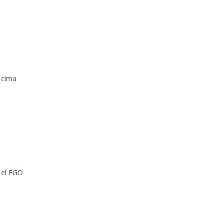
a cima
ó el EGO