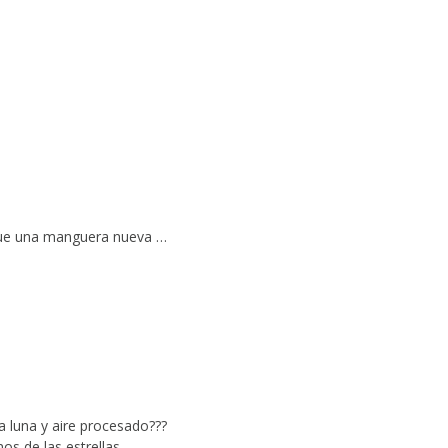
loque una manguera nueva …
a luna y aire procesado???
os de las estrellas…