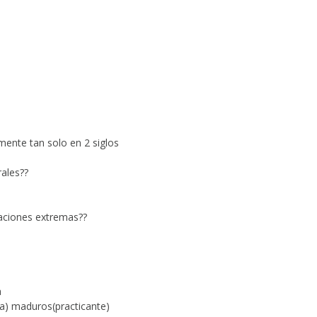
nte tan solo en 2 siglos
ales??
uaciones extremas??
a
ia) maduros(practicante)