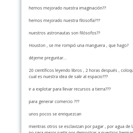
hemos mejorado nuestra imaginación??
hemos mejorado nuestra filosofía???
nuestros astronautas son filósofos??
Houston , se me rompió una manguera , que hago?
déjeme preguntar…
20 científicos leyendo libros , 2 horas después , co
cual es nuestra idea de salir al espacio???
ir a explotar para llevar recursos a tierra???
para generar comercio ???
unos pocos se enriquezcan
mientras otros se esclavizan por pagar , por agua de l
no sera mejor partir por demostrar a nuestros herman