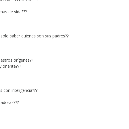
rmas de vida???
n solo saber quienes son sus padres??
uestros orígenes??
y oriente???
 con inteligencia???
tadoras???