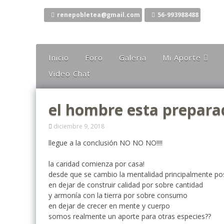
Ir
al
renepobletea@gmail.com
56-993988488
contenido
Inicio
Foro
Galeria
Mi Aporte
Video Chat
Columna
Comentarios
el hombre esta prepara
El Canto Del Sho
El Canto De La Li
diciembre 9, 2018
Ideas
llegue a la conclusión NO NO NO!!!!
Mis Karaokes
la caridad comienza por casa!
desde que se cambio la mentalidad principalmente po
Sugerencias
en dejar de construir calidad por sobre cantidad
Opiniones
y armonía con la tierra por sobre consumo
en dejar de crecer en mente y cuerpo
somos realmente un aporte para otras especies??