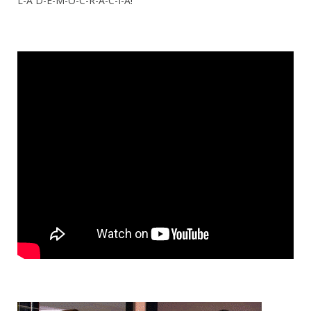
L-A D-E-M-O-C-R-A-C-I-A!