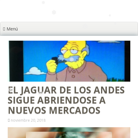
❅
❅
❅
❅
❅
❅
Menú
❅
❅
❅
❅
❅
❅
❅
❅
EL JAGUAR DE LOS ANDES
SIGUE ABRIENDOSE A
❅
NUEVOS MERCADOS
noviembre 20, 2018