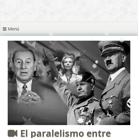
❅
❅
❅
❅
Menú
❅
❅
❅
❅
❅
❅
❅
❅
❅
❅
❅
El paralelismo entre