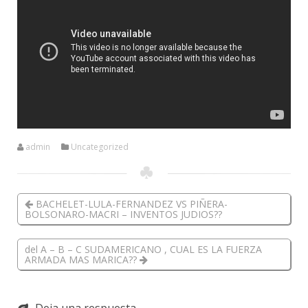
admin
Uncategorized
BACHELET-LULA-FERNANDEZ VS PIÑERA-
BOLSONARO-MACRI – INVENTOS JUDIOS??
del A – B – C SUDAMERICANO , CUAL ES LA FUERZA
ARMADA MAS MARICA??
Deja una respuesta