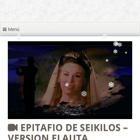
❅
❅
❅
❅
Menú
❅
❅
❅
❅
❅
❅
❅
❅
❅
❅
❅
❅
❅
❅
EPITAFIO DE SEIKILOS –
VERSION FLAUTA