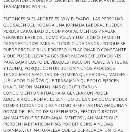
ESCLAVITUD EN UNA POTENCIA EN INTELIGENCIA ARTIFICIAL
TRABAJANDO POR EL.
ENTONCES SI EL APORTE ES MUY ELEVADO , LAS PERSONAS
QUE SALEN DEL HOGAR A UNA JORNADA LABORAL PUEDEN
PERDER CAPACIDAD DE COMPRAR ALIMENTOS Y PAGAR
SERVICIOS BASICOS , COMO AGUA Y LUZ . COMO TAMBIEN
PAGAR ESTUDIOS PARA FUTUROS CIUDADANOS . PORQUE SE
PUEDE PRODUCIR UN PROCESO INFLACIONARIO CONSTANTE
Y QUE PUEDE LLEVAR A GENERAR NUEVAS EXPLOTACIONES
PARA BAJAR COSTO DE VIDA(DESTRUCCION PLANETA Y FLORA
Y FAUNA), PORQUE CON UN BOTON Y UNOS PROCESOS
TENGO MAS CAPACIDAD DE COMPRA QUE PADRES , MADRES ,
JUBILADOS O NIÑOS QUE TRABAJAN Y QUE SOLO EJERCEN
UNA FUNCION MANUAL MAS QUE UTILIZAR UN
CONOCIMIENTO VIRTUAL PARA GENERAR UN PODER
ADQUIRIR QUE ROMPE EL SENTIDO DE LA VIDA COMO PODER
COMER TODOS LOS DIAS Y COMO RESPETAR UNA MAQUINA Y
GOZAR DEL FRUTO DE SU ESFUERZO , EFECTO DIRECTOS
ANIMALES QUE SE FAENAN(ALIMENTOS) , ANIMALES QUE
PIERDEN HABITAT(COMPRAS POR BIT COINS = NUEVAS
GRANJAS,ETC) ,NATURALEZA QUE ES DEPREDADA JUNTO AL