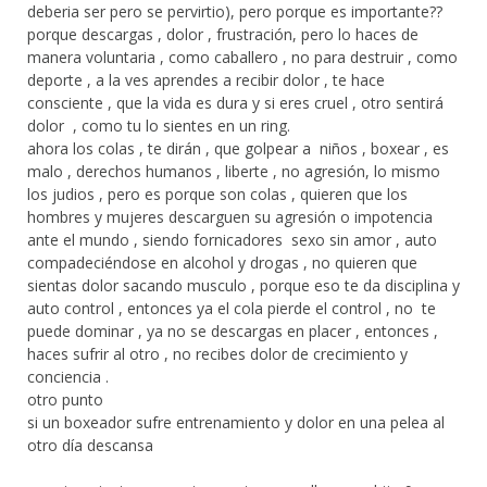
deberia ser pero se pervirtio), pero porque es importante??
porque descargas , dolor , frustración, pero lo haces de
manera voluntaria , como caballero , no para destruir , como
deporte , a la ves aprendes a recibir dolor , te hace
consciente , que la vida es dura y si eres cruel , otro sentirá
dolor , como tu lo sientes en un ring.
ahora los colas , te dirán , que golpear a niños , boxear , es
malo , derechos humanos , liberte , no agresión, lo mismo
los judios , pero es porque son colas , quieren que los
hombres y mujeres descarguen su agresión o impotencia
ante el mundo , siendo fornicadores sexo sin amor , auto
compadeciéndose en alcohol y drogas , no quieren que
sientas dolor sacando musculo , porque eso te da disciplina y
auto control , entonces ya el cola pierde el control , no te
puede dominar , ya no se descargas en placer , entonces ,
haces sufrir al otro , no recibes dolor de crecimiento y
conciencia .
otro punto
si un boxeador sufre entrenamiento y dolor en una pelea al
otro día descansa