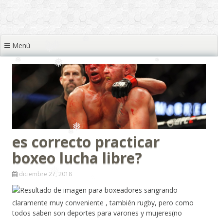
❅
❅
❅
❅
Menú
❅
❅
❅
❅
❅
❅
❅
❅
❅
❅
❅
es correcto practicar
boxeo lucha libre?
❅
❅
diciembre 27, 2018
claramente muy conveniente , también rugby, pero como
todos saben son deportes para varones y mujeres(no