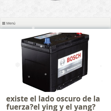
Menú
❅
❅
❅
❅
❅
❅
existe el lado oscuro de la
fuerza?el ying y el yang?