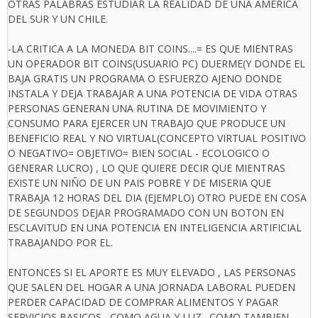
OTRAS PALABRAS ESTUDIAR LA REALIDAD DE UNA AMERICA
DEL SUR Y UN CHILE.
-LA CRITICA A LA MONEDA BIT COINS....= ES QUE MIENTRAS
UN OPERADOR BIT COINS(USUARIO PC) DUERME(Y DONDE EL
BAJA GRATIS UN PROGRAMA O ESFUERZO AJENO DONDE
INSTALA Y DEJA TRABAJAR A UNA POTENCIA DE VIDA OTRAS
PERSONAS GENERAN UNA RUTINA DE MOVIMIENTO Y
CONSUMO PARA EJERCER UN TRABAJO QUE PRODUCE UN
BENEFICIO REAL Y NO VIRTUAL(CONCEPTO VIRTUAL POSITIVO
O NEGATIVO= OBJETIVO= BIEN SOCIAL - ECOLOGICO O
GENERAR LUCRO) , LO QUE QUIERE DECIR QUE MIENTRAS
EXISTE UN NIÑO DE UN PAIS POBRE Y DE MISERIA QUE
TRABAJA 12 HORAS DEL DIA (EJEMPLO) OTRO PUEDE EN COSA
DE SEGUNDOS DEJAR PROGRAMADO CON UN BOTON EN
ESCLAVITUD EN UNA POTENCIA EN INTELIGENCIA ARTIFICIAL
TRABAJANDO POR EL.
ENTONCES SI EL APORTE ES MUY ELEVADO , LAS PERSONAS
QUE SALEN DEL HOGAR A UNA JORNADA LABORAL PUEDEN
PERDER CAPACIDAD DE COMPRAR ALIMENTOS Y PAGAR
SERVICIOS BASICOS , COMO AGUA Y LUZ . COMO TAMBIEN