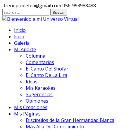
Ir
renepobletea@gmail.com
56-993988488
al
contenido
Inicio
Foro
Galeria
Mi Aporte
Columna
Comentarios
El Canto Del Shofar
El Canto De La Lira
Ideas
Mis Karaokes
Sugerencias
Opiniones
Mis Creaciones
Mis Páginas
Discípulos de la Gran Hermandad Blanca
Más Allá Del Conocimiento