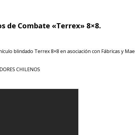
dos de Combate «Terrex» 8×8.
ículo blindado Terrex 8×8 en asociación con Fábricas y Maes
ADORES CHILENOS