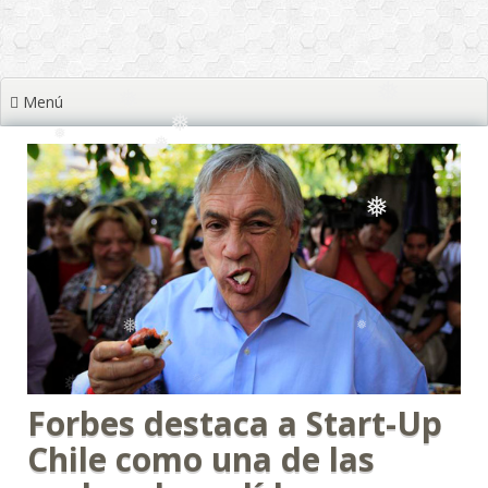
❅
Menú
❅
❅
❅
❅
❅
❅
❅
❅
❅
❅
❅
Forbes destaca a Start-Up
Chile como una de las