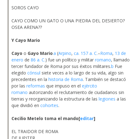
SOROS CAYO
CAYO COMO UN GATO O UNA PIEDRA DEL DESIERTO?
OSEA ARENA??
Y Cayo Mario
Cayo
o
Gayo Mario
a
(
Arpino
,
ca.
157 a. C.
–
Roma
,
13 de
enero
de
86 a. C.
) fue un político y militar
romano
, llamado
tercer fundador de Roma por sus éxitos militares.
b
Fue
elegido
cónsul
siete veces a lo largo de su vida, algo sin
precedentes en la
historia de Roma
. También se destacó
por las
reformas
que impuso en el
ejército
romano
autorizando el reclutamiento de ciudadanos sin
tierras y reorganizando la estructura de las
legiones
a las
que dividió en
cohortes
.
Cecilio Metelo toma el mando[
editar
]
EL TRAIDOR DE ROMA
DE JUPITER