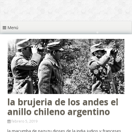
❅
❅
❅
Menú
❅
❅
❅
❅
❅
❅
❅
la brujeria de los andes el
❅
❅
anillo chileno argentino
febrero 5, 2019
la macumba de pazuzu dioses de la india judios y franceses