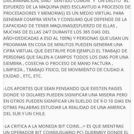
DISCRIMINACION, SINO "SENTIDO COMUN" Y "UN DELITO" AL
ESFUERZO DE LA MAQUINA (NEO ESCLAVITUD A PROCESOS DE
PROCESADORES Y MEMORIAS) ES UN MEDIO VIRTUAL PARA
GENERAR COMPRA VENTA Y CONSUMO QUE DEPENDE DE LA
CAPACIDAD DE TENER MAQUINAS(ESFUERZO DE ELLAS ,
MUCHAS DE ELLAS 24/7 DURANTE LOS 365 DIAS DEL
AÑO=DEDICADAS A ESO AL 100%) Y PERSONAS QUE USAN UN
PROGRAMA EN COSA DE MINUTOS PUEDEN GENERAR UNA
CIFRA VIRTUAL QUE DESTRUYE POR EJEMPLO EL TRABAJO DE
PERSONAS QUE SALEN A CAMPOS TODOS LOS DIAS POR UNA
SIEMBRA , COSECHA O PROCESO DE MANO FACTURA ,
LIMPIEZA , TRABAJO FISICO, DE MOVIMIENTO DE CIUDAD A
CIUDAD , ETC, ETC.
-LOS APORTES QUE SEAN PENSANDO QUE EXISTEN PAISES
DONDE 10 DOLARES PUEDEN SIGNIFICAR UNA MISERIA PERO
EN OTROS PUEDEN SIGNIFICAR UN SUELDO DE 9 O 10 DIAS EN
OTRAS PALABRAS ESTUDIAR LA REALIDAD DE UNA AMERICA
DEL SUR Y UN CHILE.
-LA CRITICA A LA MONEDA BIT COINS....= ES QUE MIENTRAS
UN OPERADOR BIT COINS(USUARIO PC) DUERME(Y DONDE EL