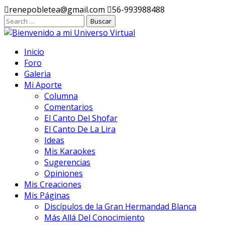
Ir
renepobletea@gmail.com
56-993988488
al
contenido
Inicio
Foro
Galeria
Mi Aporte
Columna
Comentarios
El Canto Del Shofar
El Canto De La Lira
Ideas
Mis Karaokes
Sugerencias
Opiniones
Mis Creaciones
Mis Páginas
Discípulos de la Gran Hermandad Blanca
Más Allá Del Conocimiento