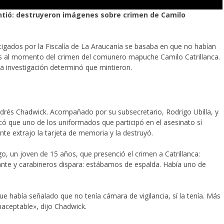
ntió: destruyeron imágenes sobre crimen de Camilo
tigados por la Fiscalía de La Araucanía se basaba en que no habían
os al momento del crimen del comunero mapuche Camilo Catrillanca.
 la investigación determinó que mintieron.
Andrés Chadwick. Acompañado por su subsecretario, Rodrigo Ubilla, y
có que uno de los uniformados que participó en el asesinato sí
te extrajo la tarjeta de memoria y la destruyó.
o, un joven de 15 años, que presenció el crimen a Catrillanca:
ante y carabineros dispara: estábamos de espalda. Había uno de
había señalado que no tenía cámara de vigilancia, sí la tenía. Más
naceptable», dijo Chadwick.