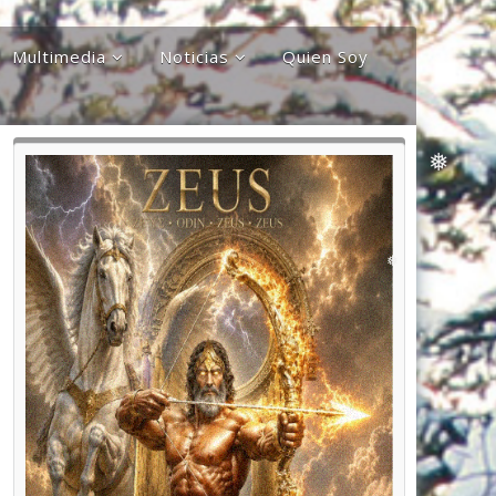
Multimedia
Noticias
Quien Soy
❅
Audios
Documentales y
Reportajes
Documentos
Noticias
Internacionales
Videos
Noticias Nacionales
❅