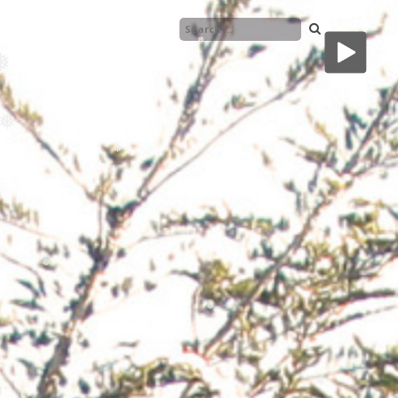
❅
❅
❅
❅
❅