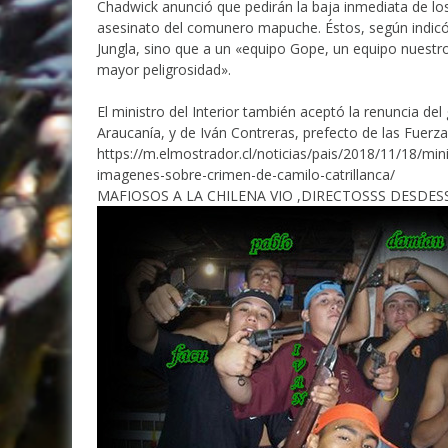
Chadwick anunció que pedirán la baja inmediata de lo
asesinato del comunero mapuche. Éstos, según indicó
Jungla, sino que a un «equipo Gope, un equipo nuestr
mayor peligrosidad».
El ministro del Interior también aceptó la renuncia de
Araucanía, y de Iván Contreras, prefecto de las Fuerz
https://m.elmostrador.cl/noticias/pais/2018/11/18/mi
imagenes-sobre-crimen-de-camilo-catrillanca/
MAFIOSOS A LA CHILENA VIO ,DIRECTOSSS DESD