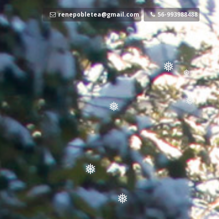
Ir
al
renepobletea@gmail.com
56-993988488
contenido
❅
❅
❅
❅