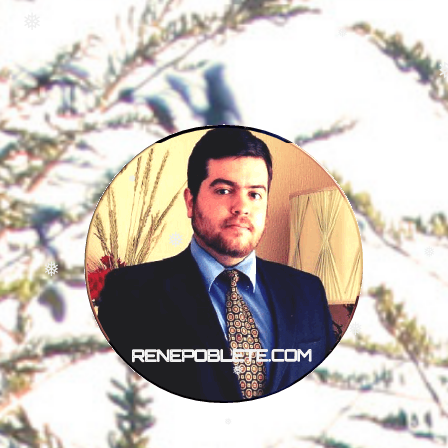
❅
❅
❅
❅
❅
❅
❅
❅
❅