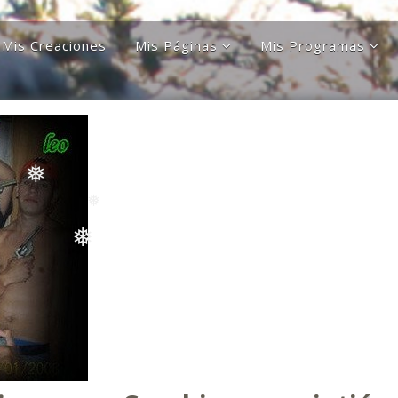
❅
Mis Creaciones
Mis Páginas
Mis Programas
Discípulos de la Gran
Astronomía Austral
Hermandad Blanca
❅
Charla Austral
Más Allá Del
Conocimiento
far
Más Allá del
conocimiento
Orgulloso De Ser
ra
Chileno
Orgulloso de ser
Magallanico
Patagonia Rebelde
❅
Propiedades Poblete
❅
Yo Quiero Que Mi
Mamá Sea Eterna