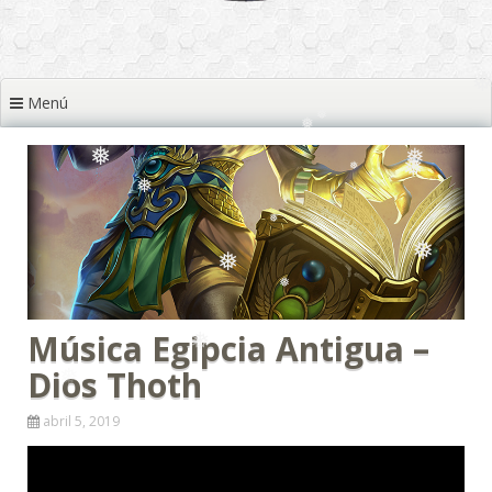
❅
❅
Menú
❅
❅
❅
❅
❅
❅
❅
❅
❅
❅
Música Egipcia Antigua –
❅
Dios Thoth
❅
❅
abril 5, 2019