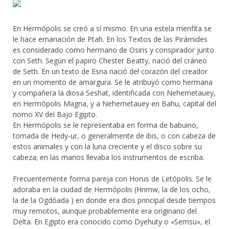
En Hermópolis se creó a sí mismo. En una estela menfita se
le hace emanación de Ptah. En los Textos de las Pirámides
es considerado como hermano de Osiris y conspirador junto
con Seth. Según el papiro Chester Beatty, nació del cráneo
de Seth. En un texto de Esna nació del corazón del creador
en un momento de amargura. Se le atribuyó como hermana
y compañera la diosa Seshat, identificada con Nehemetauey,
en Hermópolis Magna, y a Nehemetauey en Bahu, capital del
nomo XV del Bajo Egipto.
En Hermópolis se le representaba en forma de babuino,
tomada de Hedy-ur, o generalmente de ibis, o con cabeza de
estos animales y con la luna creciente y el disco sobre su
cabeza; en las manos llevaba los instrumentos de escriba.
Frecuentemente forma pareja con Horus de Letópolis. Se le
adoraba en la ciudad de Hermópolis (Hnmw, la de los ocho,
la de la Ogdóada ) en donde era dios principal desde tiempos
muy remotos, aunque probablemente era originario del
Delta. En Egipto era conocido como Dyehuty o «Semsu», el