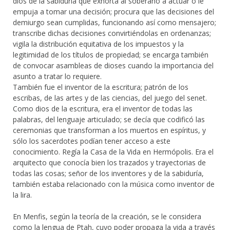
dios de la sabiduría que exhorta al soberano a actuar o le
empuja a tomar una decisión; procura que las decisiones del
demiurgo sean cumplidas, funcionando así como mensajero;
transcribe dichas decisiones convirtiéndolas en ordenanzas;
vigila la distribución equitativa de los impuestos y la
legitimidad de los títulos de propiedad; se encarga también
de convocar asambleas de dioses cuando la importancia del
asunto a tratar lo requiere.
También fue el inventor de la escritura; patrón de los
escribas, de las artes y de las ciencias, del juego del senet.
Como dios de la escritura, era el inventor de todas las
palabras, del lenguaje articulado; se decía que codificó las
ceremonias que transforman a los muertos en espíritus, y
sólo los sacerdotes podían tener acceso a este
conocimiento. Regía la Casa de la Vida en Hermópolis. Era el
arquitecto que conocía bien los trazados y trayectorias de
todas las cosas; señor de los inventores y de la sabiduría,
también estaba relacionado con la música como inventor de
la lira.
En Menfis, según la teoría de la creación, se le considera
como la lengua de Ptah, cuyo poder propaga la vida a través