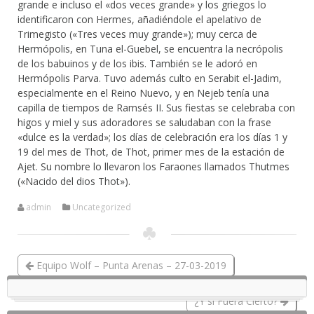
grande e incluso el «dos veces grande» y los griegos lo
identificaron con Hermes, añadiéndole el apelativo de
Trimegisto («Tres veces muy grande»); muy cerca de
Hermópolis, en Tuna el-Guebel, se encuentra la necrópolis
de los babuinos y de los ibis. También se le adoró en
Hermópolis Parva. Tuvo además culto en Serabit el-Jadim,
especialmente en el Reino Nuevo, y en Nejeb tenía una
capilla de tiempos de Ramsés II. Sus fiestas se celebraba con
higos y miel y sus adoradores se saludaban con la frase
«dulce es la verdad»; los días de celebración era los días 1 y
19 del mes de Thot, de Thot, primer mes de la estación de
Ajet. Su nombre lo llevaron los Faraones llamados Thutmes
(«Nacido del dios Thot»).
admin
Uncategorized
Equipo Wolf – Punta Arenas – 27-03-2019
¿Y si Fuera Cierto?