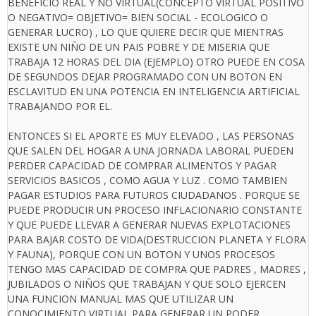
BENEFICIO REAL Y NO VIRTUAL(CONCEPTO VIRTUAL POSITIVO
O NEGATIVO= OBJETIVO= BIEN SOCIAL - ECOLOGICO O
GENERAR LUCRO) , LO QUE QUIERE DECIR QUE MIENTRAS
EXISTE UN NIÑO DE UN PAIS POBRE Y DE MISERIA QUE
TRABAJA 12 HORAS DEL DIA (EJEMPLO) OTRO PUEDE EN COSA
DE SEGUNDOS DEJAR PROGRAMADO CON UN BOTON EN
ESCLAVITUD EN UNA POTENCIA EN INTELIGENCIA ARTIFICIAL
TRABAJANDO POR EL.
ENTONCES SI EL APORTE ES MUY ELEVADO , LAS PERSONAS
QUE SALEN DEL HOGAR A UNA JORNADA LABORAL PUEDEN
PERDER CAPACIDAD DE COMPRAR ALIMENTOS Y PAGAR
SERVICIOS BASICOS , COMO AGUA Y LUZ . COMO TAMBIEN
PAGAR ESTUDIOS PARA FUTUROS CIUDADANOS . PORQUE SE
PUEDE PRODUCIR UN PROCESO INFLACIONARIO CONSTANTE
Y QUE PUEDE LLEVAR A GENERAR NUEVAS EXPLOTACIONES
PARA BAJAR COSTO DE VIDA(DESTRUCCION PLANETA Y FLORA
Y FAUNA), PORQUE CON UN BOTON Y UNOS PROCESOS
TENGO MAS CAPACIDAD DE COMPRA QUE PADRES , MADRES ,
JUBILADOS O NIÑOS QUE TRABAJAN Y QUE SOLO EJERCEN
UNA FUNCION MANUAL MAS QUE UTILIZAR UN
CONOCIMIENTO VIRTUAL PARA GENERAR UN PODER