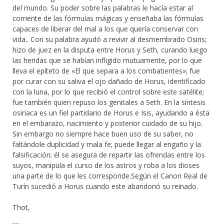
del mundo. Su poder sobre las palabras le hacía estar al
corriente de las fórmulas mágicas y enseñaba las fórmulas
capaces de liberar del mal a los que quería conservar con
vida.. Con su palabra ayudó a revivir al desmembrado Osiris;
hizo de juez en la disputa entre Horus y Seth, curando luego
las heridas que se habían infligido mutuamente, por lo que
lleva el epíteto de «El que separa a los combatientes»; fue
por curar con su saliva el ojo dañado de Horus, identificado
con la luna, por lo que recibió el control sobre este satélite;
fue también quien repuso los genitales a Seth. En la síntesis
osiriaca es un fiel partidario de Horus e Isis, ayudando a ésta
en el embarazo, nacimiento y posterior cuidado de su hijo.
Sin embargo no siempre hace buen uso de su saber, no
faltándole duplicidad y mala fe; puede llegar al engaño y la
falsificación; él se asegura de repartir las ofrendas entre los
suyos, manipula el curso de los astros y roba a los dioses
una parte de lo que les corresponde.Según el Canon Real de
Turín sucedió a Horus cuando este abandonó su reinado.
Thot,