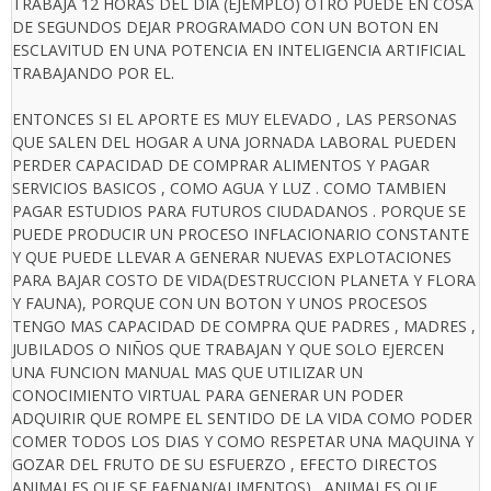
TRABAJA 12 HORAS DEL DIA (EJEMPLO) OTRO PUEDE EN COSA
DE SEGUNDOS DEJAR PROGRAMADO CON UN BOTON EN
ESCLAVITUD EN UNA POTENCIA EN INTELIGENCIA ARTIFICIAL
TRABAJANDO POR EL.
ENTONCES SI EL APORTE ES MUY ELEVADO , LAS PERSONAS
QUE SALEN DEL HOGAR A UNA JORNADA LABORAL PUEDEN
PERDER CAPACIDAD DE COMPRAR ALIMENTOS Y PAGAR
SERVICIOS BASICOS , COMO AGUA Y LUZ . COMO TAMBIEN
PAGAR ESTUDIOS PARA FUTUROS CIUDADANOS . PORQUE SE
PUEDE PRODUCIR UN PROCESO INFLACIONARIO CONSTANTE
Y QUE PUEDE LLEVAR A GENERAR NUEVAS EXPLOTACIONES
PARA BAJAR COSTO DE VIDA(DESTRUCCION PLANETA Y FLORA
Y FAUNA), PORQUE CON UN BOTON Y UNOS PROCESOS
TENGO MAS CAPACIDAD DE COMPRA QUE PADRES , MADRES ,
JUBILADOS O NIÑOS QUE TRABAJAN Y QUE SOLO EJERCEN
UNA FUNCION MANUAL MAS QUE UTILIZAR UN
CONOCIMIENTO VIRTUAL PARA GENERAR UN PODER
ADQUIRIR QUE ROMPE EL SENTIDO DE LA VIDA COMO PODER
COMER TODOS LOS DIAS Y COMO RESPETAR UNA MAQUINA Y
GOZAR DEL FRUTO DE SU ESFUERZO , EFECTO DIRECTOS
ANIMALES QUE SE FAENAN(ALIMENTOS) , ANIMALES QUE