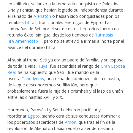
en solitario, se lanzó a la temeraria conquista de Palestina,
Siria y Fenicia, que habían logrado su independencia durante
el reinado de
Ajenatón
o habían sido conquistadas por los
temibles
hititas
, tradicionales enemigos de Egipto. Las
campañas de Seti por el sur de estos territorios fueron un
rotundo éxito, sin igual desde los tiempos de
Tutmosis
III
y
Amenhotep II
, pero no se atrevió a ir más al norte por el
avance del dominio hitita.
Al subir al trono, Seti ya era un padre de familia, y su esposa
de toda la vida,
Tuya
, fue ascendida al rango de
Gran Esposa
Real
. Se ha supuesto que Seti I fue marido de la
oscura
Tanedyemy
, una reina de comienzos de la dinastía,
de la que desconocemos su filiación, pero que
probablemente fuera la hija de Horemheb y el lazo de unión
entre las dinastías XVIII y XIX.
Horemheb, Ramsés I y Seti I debieron pacificar y
reordenar
Egipto
, siendo otra de sus conquistas dominar a
los poderosos sacerdotes de
Amón
, que tras el fin de la
revolución de Akenatón habían vuelto a ser demasiado