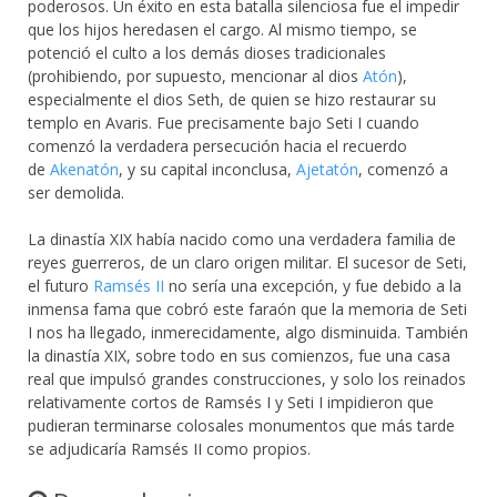
poderosos. Un éxito en esta batalla silenciosa fue el impedir
que los hijos heredasen el cargo. Al mismo tiempo, se
potenció el culto a los demás dioses tradicionales
(prohibiendo, por supuesto, mencionar al dios
Atón
),
especialmente el dios Seth, de quien se hizo restaurar su
templo en Avaris. Fue precisamente bajo Seti I cuando
comenzó la verdadera persecución hacia el recuerdo
de
Akenatón
, y su capital inconclusa,
Ajetatón
, comenzó a
ser demolida.
La dinastía XIX había nacido como una verdadera familia de
reyes guerreros, de un claro origen militar. El sucesor de Seti,
el futuro
Ramsés II
no sería una excepción, y fue debido a la
inmensa fama que cobró este faraón que la memoria de Seti
I nos ha llegado, inmerecidamente, algo disminuida. También
la dinastía XIX, sobre todo en sus comienzos, fue una casa
real que impulsó grandes construcciones, y solo los reinados
relativamente cortos de Ramsés I y Seti I impidieron que
pudieran terminarse colosales monumentos que más tarde
se adjudicaría Ramsés II como propios.