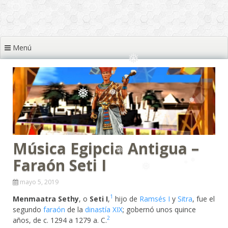
❅
❅
❅
❅
❅
Menú
❅
❅
❅
Música Egipcia Antigua –
❅
❅
Faraón Seti I
❅
mayo 5, 2019
1
Menmaatra Sethy
, o
Seti I
,
​ hijo de
Ramsés I
y
Sitra
, fue el
segundo
faraón
de la
dinastía XIX
; gobernó unos quince
2
años, de c. 1294 a 1279 a. C.