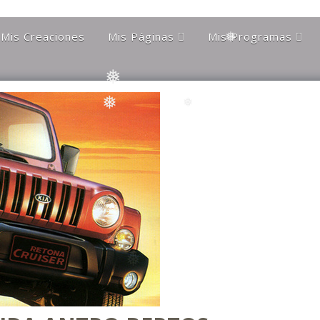
❅
❅
Mis Creaciones
Mis Páginas
Mis Programas
❅
Discípulos de la Gran
Astronomía Austral
Hermandad Blanca
❅
Charla Austral
Más Allá Del
Conocimiento
far
Más Allá del
conocimiento
Orgulloso De Ser
ra
❅
❅
Chileno
❅
Orgulloso de ser
Magallanico
Patagonia Rebelde
Propiedades Poblete
Yo Quiero Que Mi
Mamá Sea Eterna