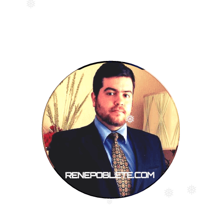
❅
❅
❅