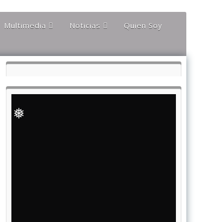
Multimedia
Noticias
Quien Soy
Audios
Documentales y
Reportajes
Documentos
Noticias
Internacionales
Videos
Noticias Nacionales
❅