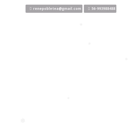
Ir
al
renepobletea@gmail.com
56-993988488
❅
contenido
❅
❅
❅
❅