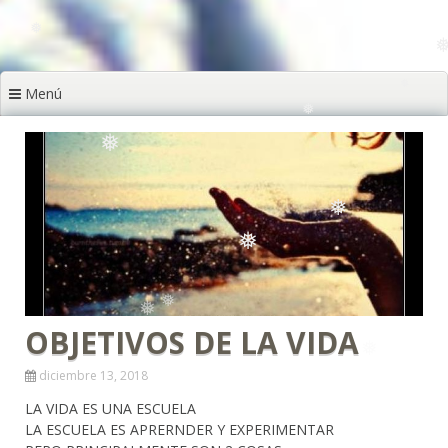
❅
❅
❅
❅
❅
Menú
❅
❅
❅
❅
❅
❅
OBJETIVOS DE LA VIDA
❅
diciembre 13, 2018
LA VIDA ES UNA ESCUELA
LA ESCUELA ES APRERNDER Y EXPERIMENTAR