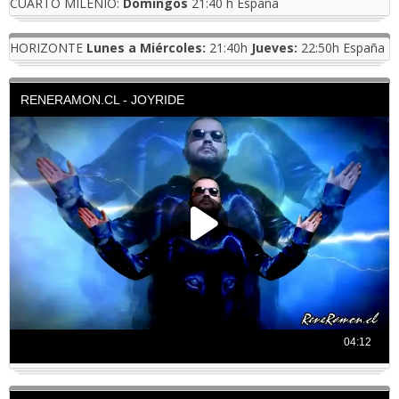
CUARTO MILENIO:
Domingos
21:40 h España
HORIZONTE
Lunes a Miércoles:
21:40h
Jueves:
22:50h España