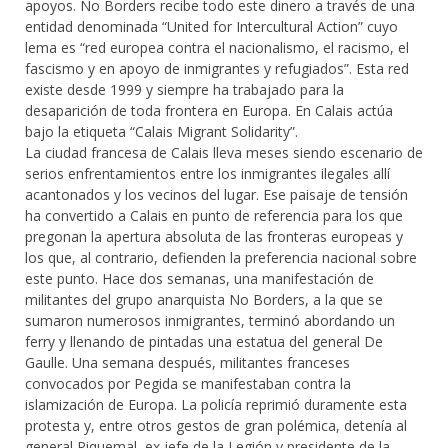
apoyos. No Borders recibe todo este dinero a través de una
entidad denominada “United for Intercultural Action” cuyo
lema es “red europea contra el nacionalismo, el racismo, el
fascismo y en apoyo de inmigrantes y refugiados”. Esta red
existe desde 1999 y siempre ha trabajado para la
desaparición de toda frontera en Europa. En Calais actúa
bajo la etiqueta “Calais Migrant Solidarity”.
La ciudad francesa de Calais lleva meses siendo escenario de
serios enfrentamientos entre los inmigrantes ilegales allí
acantonados y los vecinos del lugar. Ese paisaje de tensión
ha convertido a Calais en punto de referencia para los que
pregonan la apertura absoluta de las fronteras europeas y
los que, al contrario, defienden la preferencia nacional sobre
este punto. Hace dos semanas, una manifestación de
militantes del grupo anarquista No Borders, a la que se
sumaron numerosos inmigrantes, terminó abordando un
ferry y llenando de pintadas una estatua del general De
Gaulle. Una semana después, militantes franceses
convocados por Pegida se manifestaban contra la
islamización de Europa. La policía reprimió duramente esta
protesta y, entre otros gestos de gran polémica, detenía al
general Piquemal, ex jefe de la Legión y presidente de la