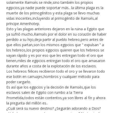
solamente Ramsés se rinde,sino también los propios
egipcios,ya nadie puede soportar más.. la última plaga es la
muerte de los primogénitos y esta plaga se llevo muchas
vidas inocentes,incluyendo al primogénito de Ramsés,al
príncipe Amenhotep.
Esto y las plagas anteriores dejaron en la ruina a Egipto que
ya sufrió mucho,Ramsés por el dolor en su corazón de haber
perdido a su hijo,deja partir al pueblo hebreo,pero antes de
que ellos partan,son los mismos egipcios que ” expulsan ” a
los hebreos,los propios egipcios quieren que los hebreos se
vayan rápido y es por eso que les entregan todo el oro que
tienen,miles de egipcios entregan todo el oro que amasaron
durante años a costa de la explotación de los esclavos.
Los hebreos felices recibieron todo el oro y se llevaron todo
ese botín en carruajes,hombros y cualquier método para
poder cargarlo.
Es así que los egipcios y la decisión de Ramsés,que los
esclavos salen de Egipto con rumbo a la Tierra
Prometida,todos están contentos,ya son libres al fin y ahora
la pregunta del millón es..
¿Cuál será su nuevo destino? ¿Seguirán adorando a Dios?