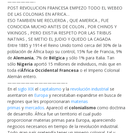
——————-
POST REVOLUCION FRANCESA EMPEZO TODO EL WEBEO
DE LAS COLONIAS EN AFRICA…
ESO TAMBIEN ME RECUERDA , QUE AMERICA , FUE
CONOCIDA MUCHO ANTES DE COLON , POR CHINOS Y
VIKINGOS , PERO EXISTIA RESPETO POR LAS TRIBUS
NATIVAS , SE METIO EL JUDIO Y QUEDO LA CAGADA
Entre 1885 y 1914 el Reino Unido tomó cerca del 30% de la
población de África bajo su control, 15% fue de Francia, 9%
de
Alemania
, 7% de
Bélgica
y sólo 1% para Italia. Tan
sólo
Nigeria
aportó 15 millones de individuos, más que en
toda el
África Occidental Francesa
o el Imperio Colonial
Alemán entero.
—————————————–
En el
siglo XIX
el
capitalismo
y la
revolución industrial
se
asentaron en
Europa
y necesitaban expandirse en busca de
regiones que les proporcionaran
materias
primas
y
mercados
. Apareció el
colonialismo
como doctrina
de desarrollo. África fue un territorio el cual pudo
proporcionar materias primas para Europa, apareciendo
negocios necesarios en tiempo de la revolución industrial.
Todo gran país pretendía tener un imperio colonial, tal y