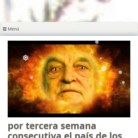
❅
❅
❅
Menú
❅
❅
❅
❅
❅
❅
❅
❅
❅
❅
por tercera semana
consecutiva el país de los