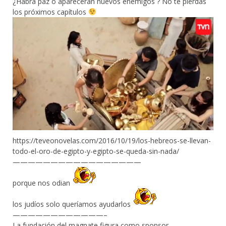
¿Habrá paz o aparecerán nuevos enemigos ? No te pierdas
los próximos capítulos
https://teveonovelas.com/2016/10/19/los-hebreos-se-llevan-
todo-el-oro-de-egipto-y-egipto-se-queda-sin-nada/
—————————————————
porque nos odian
los judíos solo queríamos ayudarlos
————————————–
La fundación del magnate figura como sponsor