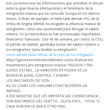
Son ya numerosas las informaciones que acreditan el vínculo
entre la gran finanza internacional y el fenómeno de la
inmigración masiva que ha conocido Europa en los últimos
meses. A título de ejemplo, el think-tank alemán IFO, de la
órbita de Angela Merkel, ha elogiado la afluencia masiva de
inmigrantes como una oportunidad para derogar el salario
mínimo. En la misma línea se han pronunciado importantes
financieros franceses. Este fin de semana, por cierto, la CDU,
el partido de Merkel, aprobaba excluir del salario mínimo a
los inmigrantes “para facilitar su integración”.
Soros admite estar detrás de la crisis de los refugiados
https://gaceta.es/noticias/millonario-soros-financia-los-
movimientos-pro-inmigracion-masiva-15022016-1700/
JUDIOS DETRAS , LA AMBICION DE PODER DE LA
BURGESIA JUDIA, CONTROL Y DINERO
LOS BASTARDOS DE SION
ASI ES COMO LOS rothschild CONSTRUYERON UN
IMPERIO…
A ESE WEBETAS QUE LES IMPORTA LAS CONSECUENCIA ,
SON BASTARDOS DEL GHETTO , GUITA FACIL , TOTAL SI
CAGA EUROPA SE VAN A OTRO PAIS…