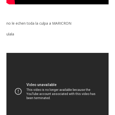
no le echen toda la culpa a MARICRON
ulala