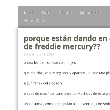
Inicio
Foro
Galeria
Mi Aporte
Video Chat
Columna
Comentarios
porque están dando en c
El Canto Del Sho
de freddie mercury??
El Canto De La Li
Ideas
noviembre 18, 2018
Mis Karaokes
ahora les dio con ese cola Ingles…
Sugerencias
que chucha , veo tv regional y aparece , leí que una p
Opiniones
algún remix del sidoso??
en ves de masificar canciones de Machos , de este we
una lastima , como manipulan a la juventud , con so