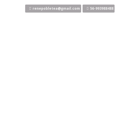
Ir
al
renepobletea@gmail.com
56-993988488
contenido