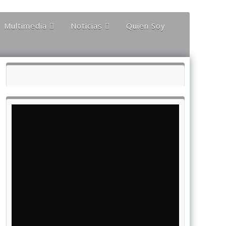
Multimedia
Noticias
Quien Soy
Audios
Documentales y
Reportajes
Documentos
Noticias
Internacionales
Videos
Noticias Nacionales