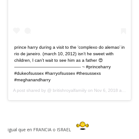
prince harry during a visit to the ‘complexo do alemao’ in
rio de janeiro. (march 10, 2012) isn’t he sweet with
children, I can’t wait to see him as a father 😍
———————————————- ~ #princeharry
#dukeofsussex #harryofsussex #thesussexs
#meghanandharry
A post shared by @
britishroyalfamiily
on
Nov 6, 2018 at 5:44am PST
igual que en FRANCIA o ISRAEL