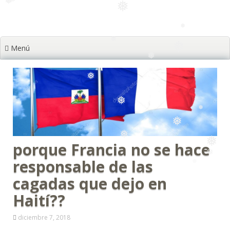
❅
Menú
❅
❅
❅
❅
❅
❅
❅
❅
❅
porque Francia no se hace
❅
responsable de las
❅
cagadas que dejo en
Haití??
diciembre 7, 2018