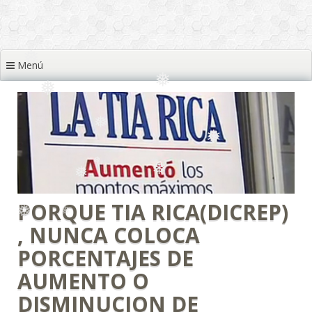
❅
❅
❅
Menú
❅
❅
❅
❅
❅
❅
❅
❅
PORQUE TIA RICA(DICREP)
❅
❅
, NUNCA COLOCA
❅
PORCENTAJES DE
AUMENTO O
DISMINUCION DE