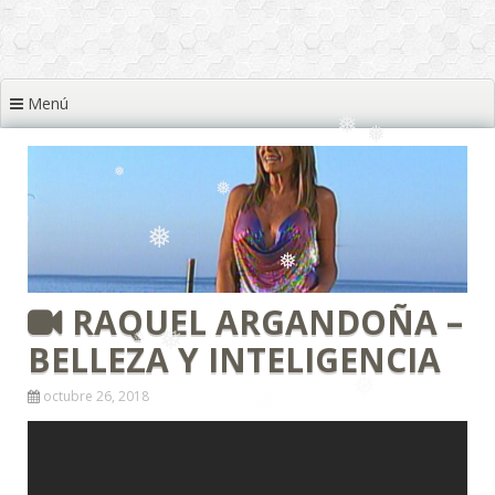
❅
❅
❅
Menú
❅
❅
❅
❅
❅
RAQUEL ARGANDOÑA –
❅
❅
BELLEZA Y INTELIGENCIA
octubre 26, 2018