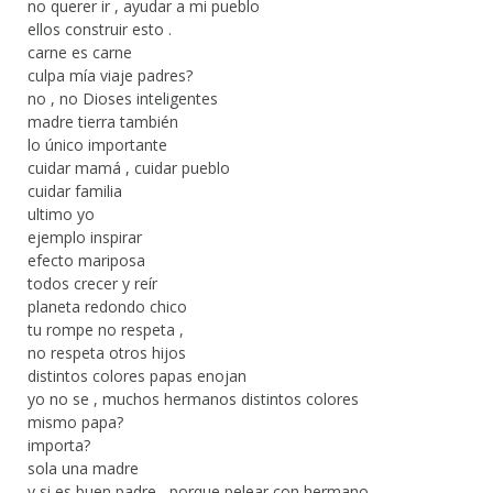
no querer ir , ayudar a mi pueblo
ellos construir esto .
carne es carne
culpa mía viaje padres?
no , no Dioses inteligentes
madre tierra también
lo único importante
cuidar mamá , cuidar pueblo
cuidar familia
ultimo yo
ejemplo inspirar
efecto mariposa
todos crecer y reír
planeta redondo chico
tu rompe no respeta ,
no respeta otros hijos
distintos colores papas enojan
yo no se , muchos hermanos distintos colores
mismo papa?
importa?
sola una madre
y si es buen padre , porque pelear con hermano