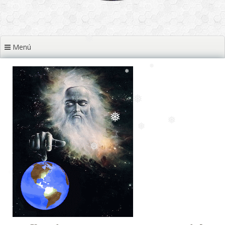
❅
❅
❅
Menú
❅
❅
❅
❅
❅
❅
❅
❅